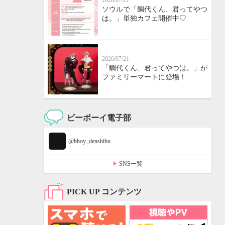
2026/07/21
ソウルで「鯛代くん、君ってやつ
は。」単独カフェ開催中♡
2026/07/21
「鯛代くん、君ってやつは。」が
ファミリーマートに登場！
ビーボーイ電子部
@bboy_denshibu
SNS一覧
PICK UP コンテンツ