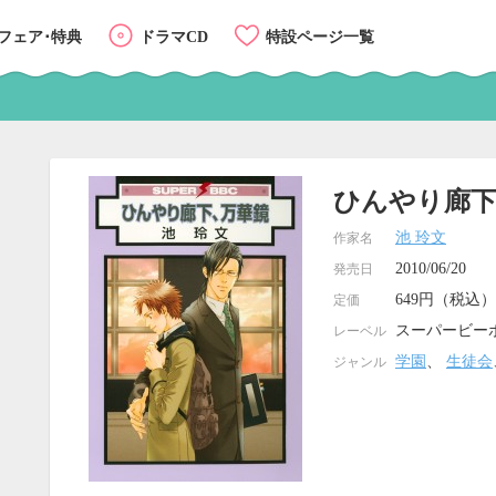
フェア･特典
ドラマCD
特設ページ一覧
ひんやり廊下
池 玲文
作家名
2010/06/20
発売日
649円（税込）
定価
スーパービー
レーベル
学園
、
生徒会
ジャンル