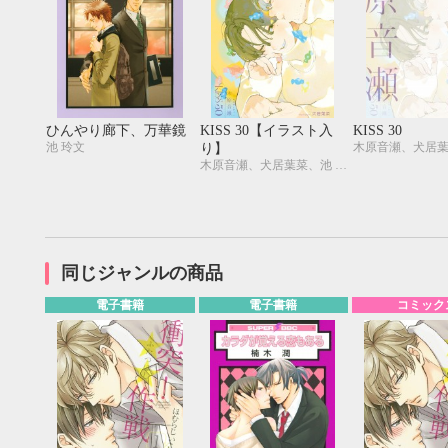
ひんやり廊下、万華鏡
KISS 30【イラスト入
KISS 30
池 玲文
り】
木原音瀬、犬居葉菜、池 玲文、昼寝シアン
同じジャンルの商品
電子書籍
電子書籍
コミック
9月
SUN
MON
TUE
WED
THU
FRI
SAT
SUN
MON
TUE
1
2
3
4
5
6
7
8
9
10
11
12
4
5
6
13
14
15
16
17
18
19
11
12
13