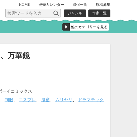
HOME
発売
カレンダー
SNS一覧
原稿募集
ジャンル
作家一覧
、万華鏡
ボーイコミックス
、
制服
、
コスプレ
、
鬼畜
、
ムリヤリ
、
ドラマチック