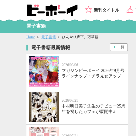
新刊タイトル
電子書籍
Home
電子書籍
ひんやり廊下、万華鏡
電子書籍最新情報
一覧
2026/08/06
マガジンビーボーイ 2026年9月号
ラインナップ・チラ見せアップ
2026/07/21
中村明日美子先生のデビュー25周
年を祝したカフェが展開中♬