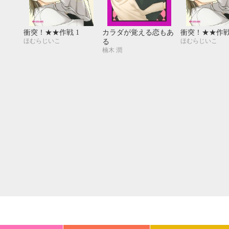
20
21
22
23
24
25
26
18
19
20
27
28
29
30
25
26
27
衝突！★★作戦 1
カラダが覚える恋もあ
衝突！★★作戦
ほむらじいこ
ほむらじいこ
る
楠木 潤