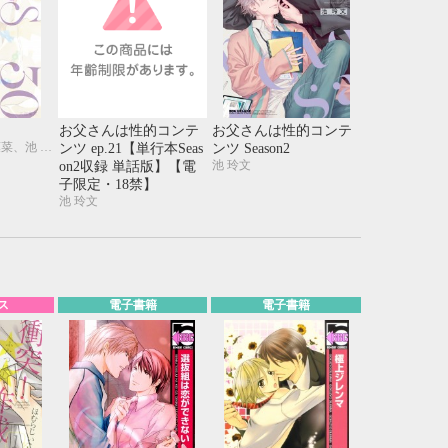
お父さんは性的コンテ
お父さんは性的コンテ
木原音瀬、犬居葉菜、池 玲文、昼寝シアン
ンツ ep.21【単行本Seas
ンツ Season2
池 玲文
on2収録 単話版】【電
子限定・18禁】
池 玲文
ス
電子書籍
電子書籍
10月
WED
THU
FRI
SAT
1
2
3
7
8
9
10
14
15
16
17