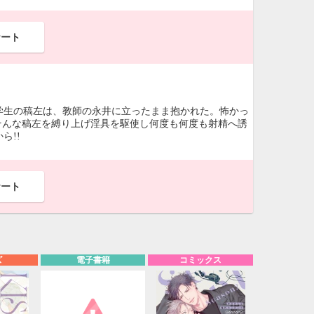
ケート
学生の稿左は、教師の永井に立ったまま抱かれた。怖かっ
そんな稿左を縛り上げ淫具を駆使し何度も何度も射精へ誘
ら!!
ケート
ズ
電子書籍
コミックス