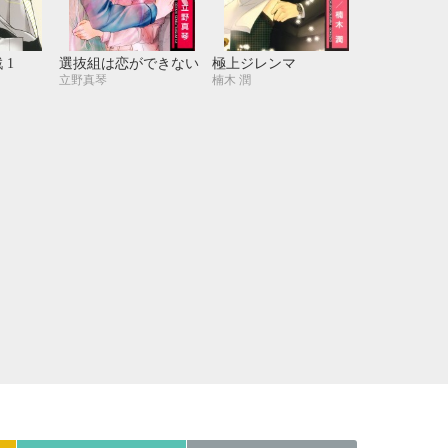
21
22
23
24
28
29
30
31
 1
選抜組は恋ができない
極上ジレンマ
立野真琴
楠木 潤