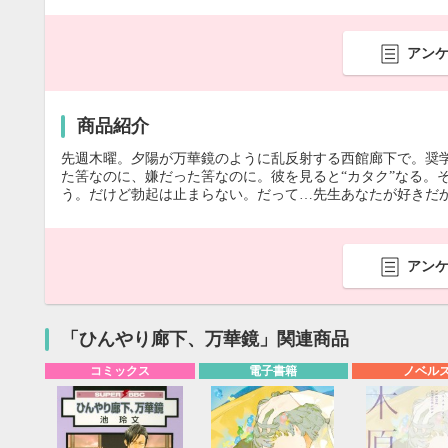
アン
商品紹介
先週木曜。夕陽が万華鏡のように乱反射する西館廊下で。奨
た筈なのに、嫌だった筈なのに。彼を見ると“カタク”なる。
う。だけど勃起は止まらない。だって…先生あなたが好きだか
アン
「ひんやり廊下、万華鏡」関連商品
コミックス
電子書籍
ノベル