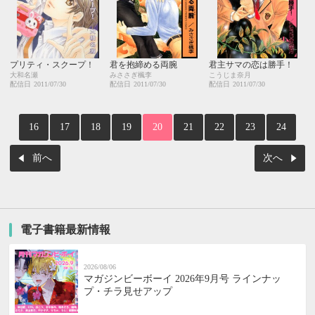
プリティ・スクープ！
君を抱締める両腕
君主サマの恋は勝手！
大和名瀬
みささぎ楓李
こうじま奈月
配信日
2011/07/30
配信日
2011/07/30
配信日
2011/07/30
16
17
18
19
20
21
22
23
24
前へ
次へ
電子書籍最新情報
2026/08/06
マガジンビーボーイ 2026年9月号 ラインナッ
プ・チラ見せアップ