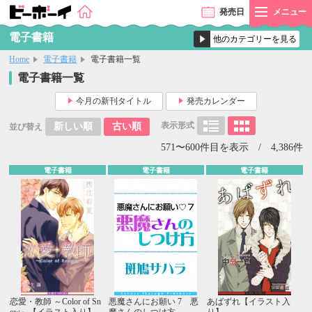
発売
日
メニュー
電子書籍
Home
電子書籍
電子書籍一覧
電子書籍一覧
今月の新刊タイトル
発売カレンダー
表示形式
新しい順
古い順
並び替え
571〜600件目を表示 / 4,386件
電子書籍
電子書籍
電子書籍
恋愛・教師 ～Color of Sn
悪魔さんにお願い 7 悪
あばずれ【イラスト入
ow～【イラスト入り】
魔さんのしつけ方
り】