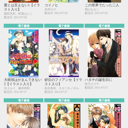
愛とは言えない1【イラ
コイノヒ
この世界でたった二人
スト入り】
糸井のぞ
桃山なおこ
配信日
2011/07/26
配信日
2011/07/26
榎田尤利、町屋はとこ
配信日
2011/07/20
電子書籍
電子書籍
電子書籍
大統領はがまんできない
砂丘のフィアンセ【イラ
ハタチの誕生日に
2【イラスト入り】
スト入り】
咲乃ユウヤ
配信日
2011/07/27
水上ルイ、藤井咲耶
桂生青依、タカツキノボル
配信日
2011/07/27
配信日
2011/07/27
電子書籍
電子書籍
電子書籍