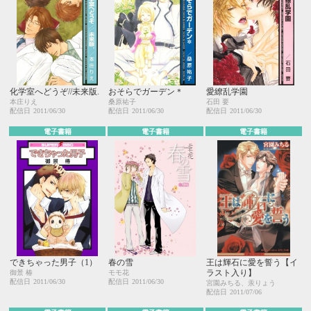
化学室へどうぞ//未来版.
おそらでガーデン＊
愛繚乱学園
本庄りえ
桑原祐子
石田 要
配信日
2011/06/30
配信日
2011/06/30
配信日
2011/06/30
電子書籍
電子書籍
電子書籍
できちゃった男子（1）
春の雪
王は輝石に愛を誓う【イ
ラスト入り】
御景 椿
モモ花
配信日
2011/06/30
配信日
2011/06/30
宮園みちる、汞りょう
配信日
2011/07/06