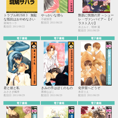
トラブルRUSH 3 無駄
やっかいな僕ら
艶肌に恍惚の牙 ～シュー
な抵抗はおやめなさい
レ・ヴァンパイア～【イ
不破慎理
配信日
2011/06/29
ラスト入り】
斑鳩サハラ
配信日
2011/06/22
水上ルイ、明神 翼
配信日
2011/06/29
電子書籍
電子書籍
電子書籍
君と彼と私
きみの手はぼくのもの
化学室へどうぞ
みささぎ楓李
果桃なばこ
本庄りえ
配信日
2011/06/29
配信日
2011/06/29
配信日
2011/06/29
電子書籍
電子書籍
電子書籍