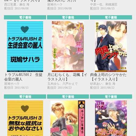
西江彩夏、麻生 海
斑鳩サハラ
中原一也、和鐵屋匠
配信日
2011/06/08
配信日
2011/06/08
配信日
2011/06/15
電子書籍
電子書籍
電子書籍
トラブルRUSH 2 生徒
月にむらくも、花楓【イ
肉食上司のシツケかた
会室の麗人
ラスト入り】
【イラスト入り】
斑鳩サハラ
玉木ゆら、六芦かえで
砂床あい、麻生 海
配信日
2011/06/15
配信日
2011/06/22
配信日
2011/06/22
電子書籍
電子書籍
電子書籍