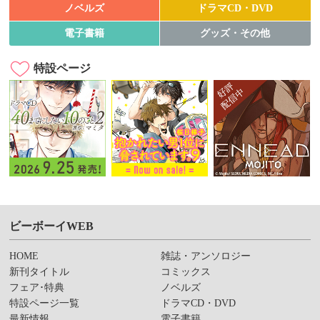
ノベルズ
ドラマCD・DVD
電子書籍
グッズ・その他
特設ページ
ビーボーイWEB
HOME
雑誌・アンソロジー
新刊タイトル
コミックス
フェア･特典
ノベルズ
特設ページ一覧
ドラマCD・DVD
最新情報
電子書籍