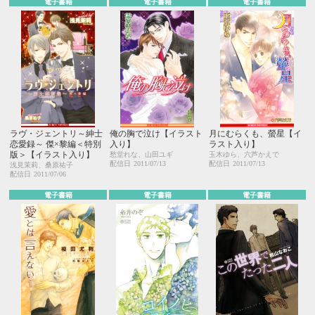
電子書籍
電子書籍
電子書籍
ラヴ・ジェントリ～紳士
俺の胸で泣け【イラスト
月にむらくも、螢星【イ
恋愛録～ 傑×黎編＜特別
入り】
ラスト入り】
版＞【イラスト入り】
愁堂れな、山田ユギ
玉木ゆら、六芦かえで
配信日
2011/07/13
配信日
2011/07/13
浅見茉莉、桑原祐子
配信日
2011/07/06
電子書籍
電子書籍
電子書籍