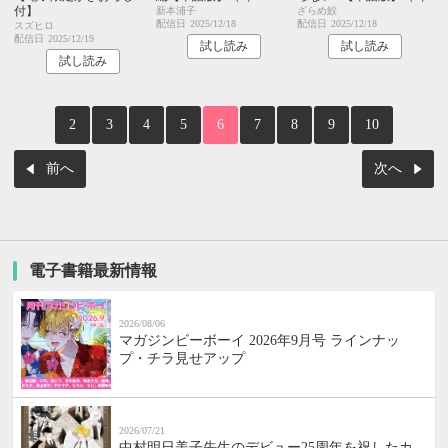
付】
新本浦子
ざらめ鮫
配信日
2025/12/18
配信日
2025/12/18
スズヒロ
配信日
2025/12/19
試し読み
試し読み
試し読み
2
3
4
5
6
7
8
9
10
前へ
次へ
電子書籍最新情報
2026/08/06
マガジンビーボーイ 2026年9月号 ラインナッ
プ・チラ見せアップ
2026/07/21
中村明日美子先生のデビュー25周年を祝したカ