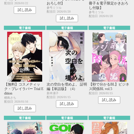
おろし付】
冊子＆電子限定かきおろ
配信日
2026/01/22
し付版】
参号ミツル
試し読み
配信日
2026/01/20
参号ミツル
配信日
2026/01/20
試し読み
電子書籍
電子書籍
電子書籍
【無料】コスメティッ
次の空白を埋めよ。 証明
【秒で分かるBL】ビジネ
ク・プレイラバー Trial E
編【単話版】（4）
ス関係BL vol.5
dition
新本浦子
配信日
2026/01/15
配信日
2026/01/15
楢島さち
試し読み
配信日
2026/01/16
試し読み
試し読み
電子書籍
電子書籍
電子書籍