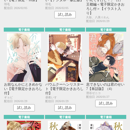
王都編＜電子限定かきお
羽毛
羽毛
配信日
2026/02/05
配信日
2026/02/05
ろし付＞【イラスト入
り】
試し読み
久臥、八美☆わん
配信日
2026/01/29
電子書籍
電子書籍
電子書籍
お前なんかにときめかな
バウムクーヘンリスター
息できないのは君のせい
い【電子限定かきおろし
ト【電子限定かきおろし
7【単話版】（4）
付】
付】
澄谷ゼニコ
配信日
2026/01/27
ギョビ
昼夜いす
配信日
2026/01/29
配信日
2026/01/29
試し読み
試し読み
試し読み
電子書籍
電子書籍
電子書籍