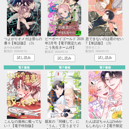
つよがりオメガは僕らの
ビーボーイゴールド 2026
息できないのは君のせい
番 6【単話版】（3）
年2月号【電子限定ため
7【単話版】（3）
こう先生ネーム付】
あやみね稜緒
澄谷ゼニコ
配信日
2026/01/15
配信日
2026/01/13
配信日
2026/01/15
試し読み
試し読み
試し読み
電子書籍
電子書籍
電子書籍
こんなの漫画に載ってな
親友の「同棲して」に
たんぽぽちゃんはSubか
い！【電子特別版】
「うん」て言うまで 2
もしれない 2【電子限定