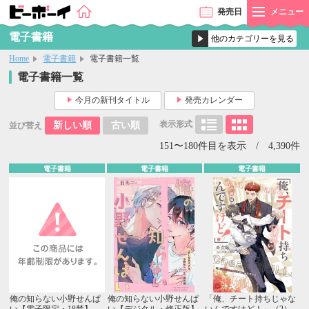
発売
日
メニュー
電子書籍
Home
電子書籍
電子書籍一覧
電子書籍一覧
今月の新刊タイトル
発売カレンダー
表示形式
新しい順
古い順
並び替え
151〜180件目を表示 / 4,390件
電子書籍
電子書籍
電子書籍
俺の知らない小野せんぱ
俺の知らない小野せんぱ
「俺、チート持ちじゃな
い【電子限定・18禁】
い【デジタル・修正版】
いんですけど！」（2）