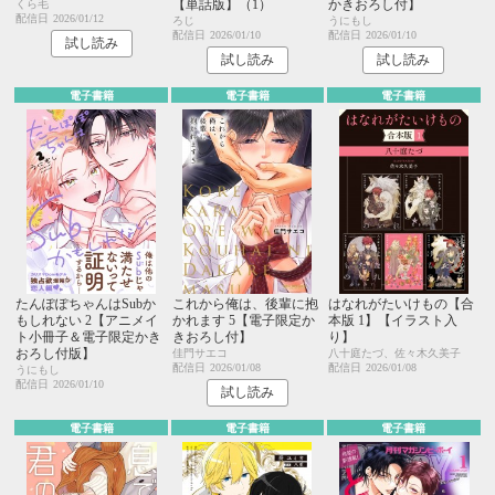
【単話版】（1）
かきおろし付】
くら毛
配信日
2026/01/12
ろじ
うにもし
配信日
2026/01/10
配信日
2026/01/10
試し読み
試し読み
試し読み
電子書籍
電子書籍
電子書籍
たんぽぽちゃんはSubか
これから俺は、後輩に抱
はなれがたいけもの【合
もしれない 2【アニメイ
かれます 5【電子限定か
本版 1】【イラスト入
ト小冊子＆電子限定かき
きおろし付】
り】
おろし付版】
佳門サエコ
八十庭たづ、佐々木久美子
配信日
2026/01/08
配信日
2026/01/08
うにもし
配信日
2026/01/10
試し読み
電子書籍
電子書籍
電子書籍