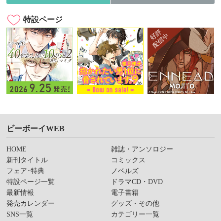
特設ページ
ビーボーイWEB
HOME
雑誌・アンソロジー
新刊タイトル
コミックス
フェア･特典
ノベルズ
特設ページ一覧
ドラマCD・DVD
最新情報
電子書籍
発売カレンダー
グッズ・その他
SNS一覧
カテゴリー一覧