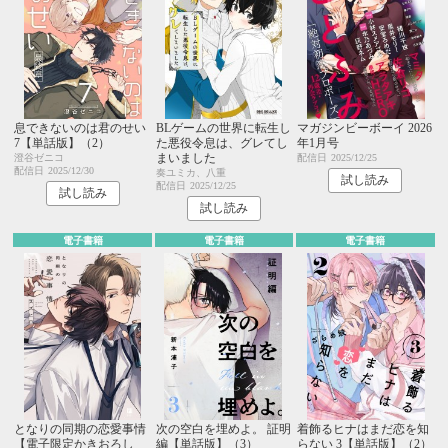
息できないのは君のせい
BLゲームの世界に転生し
マガジンビーボーイ 2026
7【単話版】（2）
た悪役令息は、グレてし
年1月号
まいました
澄谷ゼニコ
配信日
2025/12/25
配信日
2025/12/30
奏ユミカ、八重
試し読み
配信日
2025/12/25
試し読み
試し読み
電子書籍
電子書籍
電子書籍
となりの同期の恋愛事情
次の空白を埋めよ。 証明
着飾るヒナはまだ恋を知
【電子限定かきおろし
編【単話版】（3）
らない 3【単話版】（2）