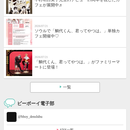
フェが展開中♬
2026/07/21
ソウルで「鯛代くん、君ってやつは。」単独カ
フェ開催中♡
2026/07/21
「鯛代くん、君ってやつは。」がファミリーマ
ートに登場！
一覧
ビーボーイ電子部
@bboy_denshibu
SNS一覧