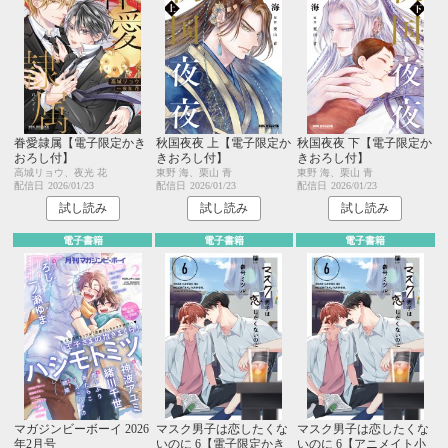
眷愛隷属【電子限定かき
秋国夜夜 上【電子限定か
秋国夜夜 下【電子限定か
おろし付】
きおろし付】
きおろし付】
高城リョウ、夜光 花
東野 海、栗山 青
東野 海、栗山 青
配信日
2026/01/23
配信日
2026/01/23
配信日
2026/01/23
試し読み
試し読み
試し読み
電子書籍
電子書籍
電子書籍
マガジンビーボーイ 2026
マスク男子は恋したくな
マスク男子は恋したくな
年2月号
いのに 6【電子限定かき
いのに 6【アニメイト小