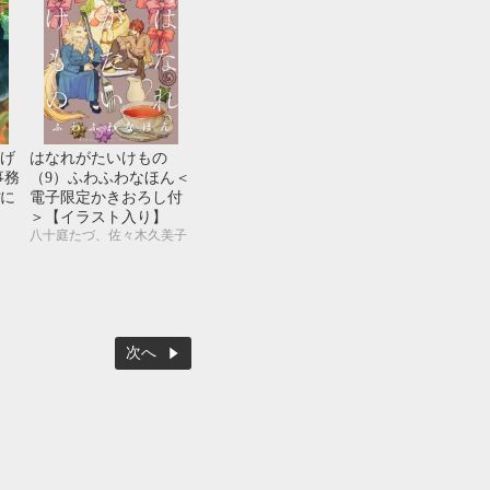
げ
はなれがたいけもの
事務
（9）ふわふわなほん＜
に
電子限定かきおろし付
＞【イラスト入り】
八十庭たづ、佐々木久美子
次へ