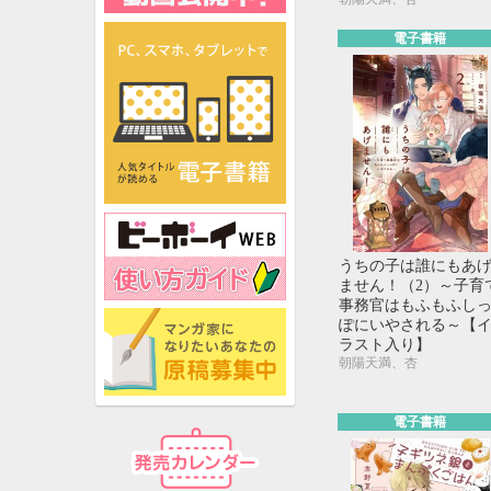
電子書籍
うちの子は誰にもあ
ません！（2）～子育
事務官はもふもふし
ぽにいやされる～【
ラスト入り】
朝陽天満、杏
電子書籍