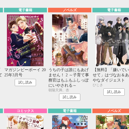
電子書籍
ノベルズ
電子書籍
げ
マガジンビーボーイ 20
うちの子は誰にもあげ
【無料】「嫌いでい
て
25年3月号
ません！ 2 ～子育て事
せて」はづなお＆あ
っ
務官はもふもふしっぽ
やなダイジェスト
試し読み
ひじき
イ
にいやされる～
朝陽天満、杏
試し読み
試し読み
コミックス
電子書籍
ノベルズ