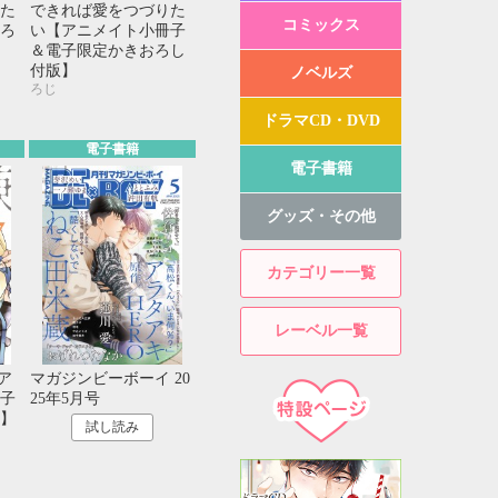
た
できれば愛をつづりた
コミックス
ろ
い【アニメイト小冊子
＆電子限定かきおろし
付版】
ノベルズ
ろじ
ドラマCD・DVD
電子書籍
電子書籍
グッズ・その他
カテゴリー一覧
レーベル一覧
ア
マガジンビーボーイ 20
子
25年5月号
】
試し読み