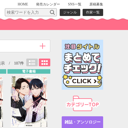
HOME
発売
カレンダー
SNS一覧
原稿募集
ジャンル
作家一覧
示 / 107件
電子書籍
雑誌・アンソロジー