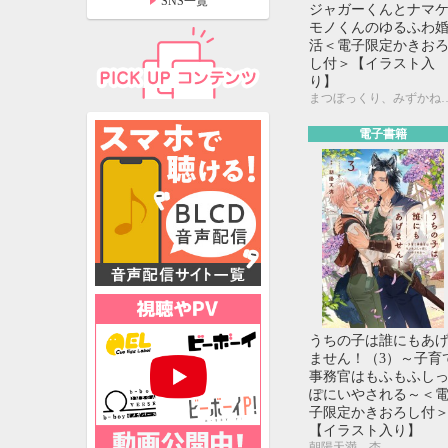
SNS一覧
ジャガーくんとナマ
モノくんのゆるふわ
活＜電子限定かきお
し付＞【イラスト入
り】
まつぼっくり、み
電子書籍
特設ページ
うちの子は誰にもあ
ません！（3）～子育
事務官はもふもふし
ぽにいやされる～＜
子限定かきおろし付
【イラスト入り】
朝陽天満、杏