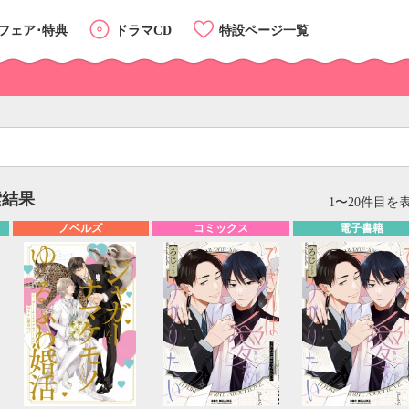
フェア･特典
ドラマCD
特設ページ一覧
索結果
リスト
カード
1〜20件目を表
ノベルズ
コミックス
電子書籍
カテゴリーTOP