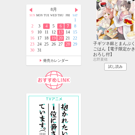
月
8月
9月
D
THU
FRI
SAT
SUN
MON
TUE
WED
THU
FRI
SAT
SUN
MON
TUE
WED
THU
FRI
SAT
2
3
4
1
1
2
3
4
5
9
10
11
2
3
4
5
6
7
8
6
7
8
9
10
11
12
5
16
17
18
9
10
11
12
13
14
15
13
14
15
16
17
18
19
2
23
24
25
16
17
18
19
20
21
22
20
21
22
23
24
25
26
子ギツネ銀とまんぷ
9
30
31
23
24
25
26
27
28
29
27
28
29
30
ごはん【電子限定か
30
31
おろし付】
志野夏穂
発売カレンダー
試し読み