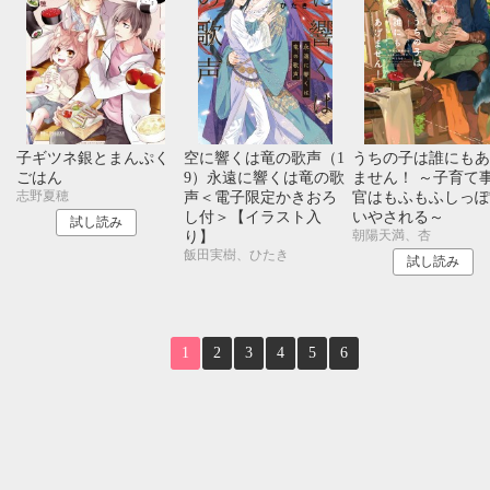
10月
SUN
MON
TUE
WED
THU
FRI
SAT
1
2
3
4
5
6
7
8
9
10
11
12
13
14
15
16
17
18
19
20
21
22
23
24
く
子ギツネ銀とまんぷく
空に響くは竜の歌声（1
うちの子は誰にもあ
25
26
27
28
29
30
31
き
ごはん
9）永遠に響くは竜の歌
ません！ ～子育て
志野夏穂
声＜電子限定かきおろ
官はもふもふしっぽ
し付＞【イラスト入
いやされる～
試し読み
朝陽天満、杏
り】
飯田実樹、ひたき
試し読み
1
2
3
4
5
6