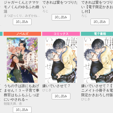
ケ
ジャガーくんとナマケ
できれば愛をつづりた
できれば愛をつづり
婚
モノくんのゆるふわ婚
い
い【電子限定かきお
ろじ
ろ
活
し付】
まつぼっくり、みずかねりょう
ろじ
試し読み
試し読み
試し読み
ずかねりょう
ノベルズ
コミックス
電子書籍
げ
うちの子は誰にもあげ
嫌いでいさせて 7
嫌いでいさせて 7【
ひじき
て
ません！ 3 ～子育て事
ニメイト小冊子＆電
っ
務官はもふもふしっぽ
限定かきおろし付版
試し読み
ひじき
電
にいやされる～
朝陽天満、杏
＞
試し読み