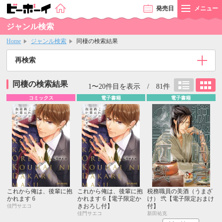
発売
日
メニュー
ジャンル検索
Home
ジャンル検索
同棲の検索結果
再検索
同棲の検索結果
1〜20件目を表示 / 81件
コミックス
電子書籍
電子書籍
これから俺は、後輩に抱
これから俺は、後輩に抱
税務職員の美酒（うまざ
かれます 6
かれます 6【電子限定か
け） 弐【電子限定おまけ
きおろし付】
付】
佳門サエコ
佳門サエコ
新田祐克