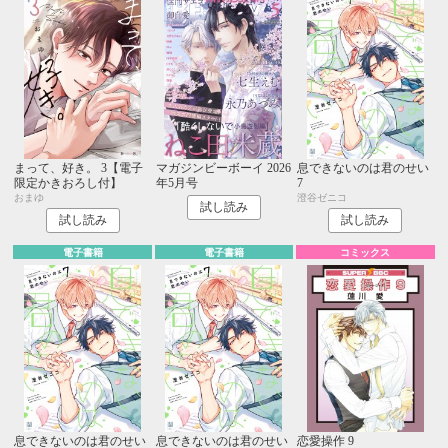
まって、好き。 3【電子
マガジンビーボーイ 2026
息できないのは君のせい
限定かきおろし付】
年5月号
7
おまゆ
澄谷ゼニコ
試し読み
試し読み
試し読み
電子書籍
電子書籍
コミックス
息できないのは君のせい
息できないのは君のせい
恋愛操作 9