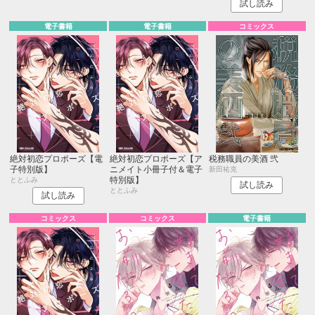
試し読み
電子書籍
電子書籍
コミックス
絶対初恋プロポーズ【電
絶対初恋プロポーズ【ア
税務職員の美酒 弐
子特別版】
ニメイト小冊子付＆電子
新田祐克
特別版】
ととふみ
試し読み
ととふみ
試し読み
コミックス
コミックス
電子書籍