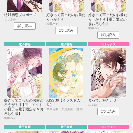
絶対初恋プロポーズ
好きって言ったのお前だ
好きって言ったのお前だ
ろうが！ 4
ろうが！ 4【電子限定か
ととふみ
きおろし付】
梅田みそ
試し読み
梅田みそ
試し読み
試し読み
電子書籍
電子書籍
コミックス
好きって言ったのお前だ
KISS 30【イラスト入
まって、好き。 3
ろうが！ 4【アニメイト
り】
おまゆ
小冊子＆電子限定かきお
木原音瀬、犬居葉菜、池 玲文、昼寝シアン
試し読み
ろし付版】
梅田みそ
電子書籍
電子書籍
コミックス