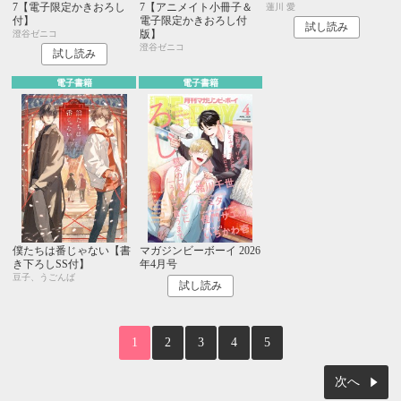
7【電子限定かきおろし
7【アニメイト小冊子＆
蓮川 愛
付】
電子限定かきおろし付
試し読み
版】
澄谷ゼニコ
澄谷ゼニコ
試し読み
電子書籍
電子書籍
僕たちは番じゃない【書
マガジンビーボーイ 2026
き下ろしSS付】
年4月号
豆子、うごんば
試し読み
1
2
3
4
5
次へ