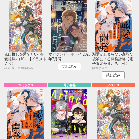
狐は推しを愛でたい -眷
マガジンビーボーイ 2025
溺愛が止まらない寡黙な
愛隷属-（10）【イラスト
年7月号
後輩による開発計略【電
入り】
子限定かきおろし付】
試し読み
夜光 花、笠井あゆみ
猫野まりこ
試し読み
コミックス
電子書籍
ノベルズ