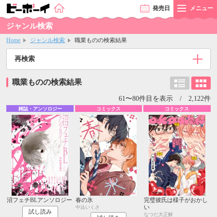
発売
日
メニュー
ジャンル検索
Home
ジャンル検索
職業ものの検索結果
再検索
職業ものの検索結果
61〜80件目を表示 / 2,122件
雑誌・アンソロジー
コミックス
コミックス
沼フェチBLアンソロジー
春の氷
完璧彼氏は様子がおかし
い
中込いくさ
試し読み
なつだ大正解