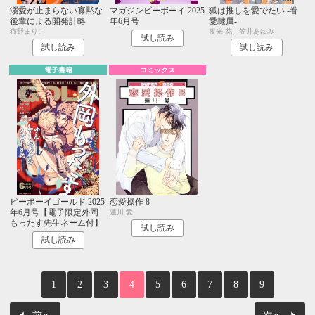
溺愛が止まらない寡黙な
マガジンビーボーイ 2025
狐は推しを愛でたい -眷
後輩による開発計略
年6月号
愛隷属-
猫野まりこ
夜光 花、笠井あゆみ
試し読み
試し読み
試し読み
電子書籍
コミックス
ビーボーイゴールド 2025
恋愛操作 8
年6月号【電子限定外岡
蓮川 愛
もったす先生ネーム付】
試し読み
試し読み
1
2
3
4
5
6
7
8
9