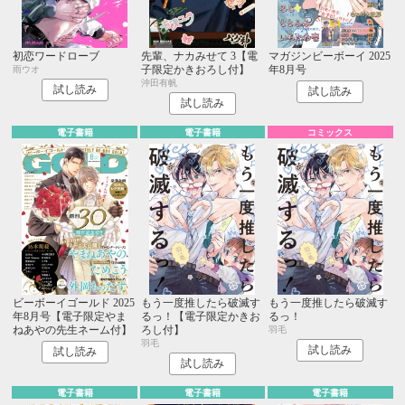
初恋ワードローブ
先輩、ナカみせて 3【電
マガジンビーボーイ 2025
子限定かきおろし付】
年8月号
雨ウオ
沖田有帆
試し読み
試し読み
試し読み
電子書籍
電子書籍
コミックス
ビーボーイゴールド 2025
もう一度推したら破滅す
もう一度推したら破滅す
年8月号【電子限定やま
るっ！【電子限定かきお
るっ！
ねあやの先生ネーム付】
ろし付】
羽毛
羽毛
試し読み
試し読み
試し読み
電子書籍
電子書籍
電子書籍