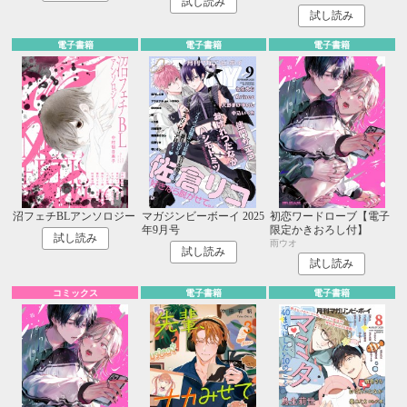
試し読み
試し読み
電子書籍
電子書籍
電子書籍
沼フェチBLアンソロジー
マガジンビーボーイ 2025
初恋ワードローブ【電子
年9月号
限定かきおろし付】
試し読み
雨ウオ
試し読み
試し読み
コミックス
電子書籍
電子書籍