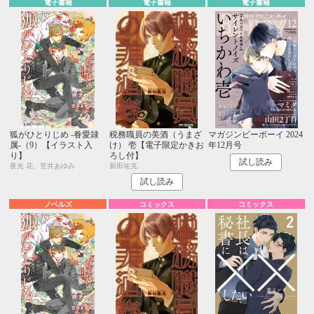
電子書籍
電子書籍
電子書籍
狐がひとりじめ -眷愛隷
税務職員の美酒（うまざ
マガジンビーボーイ 2024
属-（9）【イラスト入
け） 壱【電子限定かきお
年12月号
り】
ろし付】
試し読み
夜光 花、笠井あゆみ
新田祐克
試し読み
ノベルズ
コミックス
コミックス