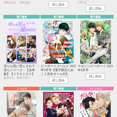
幸崎ぱれす、幸村佳苗
下野 圭
試し読み
試し読み
電子書籍
電子書籍
電子書籍
淫らな罠に堕とされて －
ビーボーイゴールド 2025
マガジンビーボーイ 2025
淫らシリーズ－【合本
年4月号【電子限定ため
年4月号
版】【イラスト入り】
こう先生ネーム付】
試し読み
愁堂れな、陸裕千景子
試し読み
ノベルズ
電子書籍
コミックス