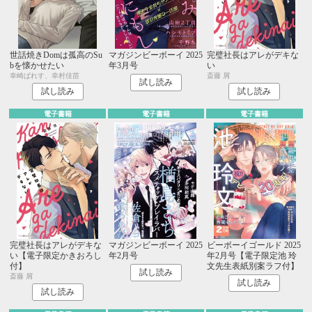
世話焼きDomは孤高のSu
マガジンビーボーイ 2025
完璧社長はアレがデキな
bを懐かせたい
年3月号
い
幸崎ぱれす、幸村佳苗
斎藤 屑
試し読み
試し読み
試し読み
電子書籍
電子書籍
電子書籍
完璧社長はアレがデキな
マガジンビーボーイ 2025
ビーボーイゴールド 2025
い【電子限定かきおろし
年2月号
年2月号【電子限定池 玲
付】
文先生表紙別案ラフ付】
試し読み
斎藤 屑
試し読み
試し読み