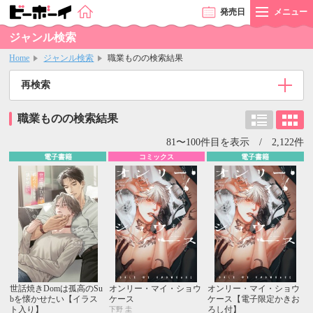
発売
日
メニュー
ジャンル検索
Home
ジャンル検索
職業ものの検索結果
再検索
職業ものの検索結果
81〜100件目を表示 / 2,122件
電子書籍
コミックス
電子書籍
世話焼きDomは孤高のSu
オンリー・マイ・ショウ
オンリー・マイ・ショウ
bを懐かせたい【イラス
ケース
ケース【電子限定かきお
ト入り】
ろし付】
下野 圭