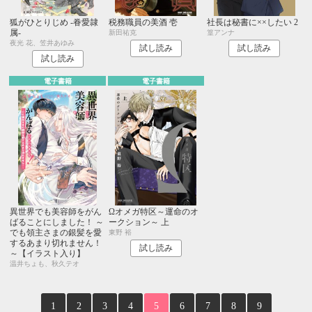
狐がひとりじめ -眷愛隷
税務職員の美酒 壱
社長は秘書に××したい 2
属-
新田祐克
篁アンナ
夜光 花、笠井あゆみ
試し読み
試し読み
試し読み
電子書籍
電子書籍
異世界でも美容師をがん
Ωオメガ特区～運命のオ
ばることにしました！ ～
ークション～ 上
でも領主さまの銀髪を愛
東野 裕
するあまり切れません！
試し読み
～【イラスト入り】
温井ちょも、秋久テオ
1
2
3
4
5
6
7
8
9