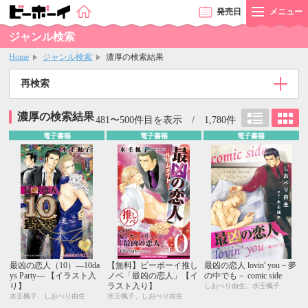
発売
日
メニュー
ジャンル検索
Home
ジャンル検索
濃厚の検索結果
再検索
濃厚の検索結果
481〜500件目を表示 / 1,780件
電子書籍
電子書籍
電子書籍
最凶の恋人（10）―10da
【無料】ビーボーイ推し
最凶の恋人 lovin' you－夢
ys Party― 【イラスト入
ノベ「最凶の恋人」【イ
の中でも－ comic side
り】
ラスト入り】
しおべり由生、水壬楓子
水壬楓子、しおべり由生
水壬楓子、しおべり由生