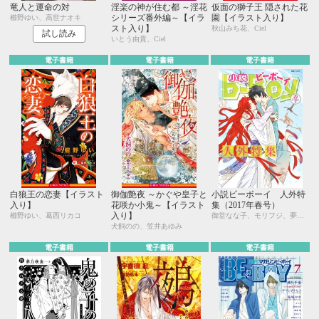
竜人と運命の対
淫楽の神が住む都 ～淫花
仮面の獅子王 隠された花
シリーズ番外編～【イラ
園【イラスト入り】
櫛野ゆい、高世ナオキ
スト入り】
秋山みち花、Ciel
試し読み
いとう由貴、Ciel
電子書籍
電子書籍
電子書籍
白狼王の恋妻【イラスト
御伽艶夜 ～かぐや皇子と
小説ビーボーイ 人外特
入り】
花咲か小鬼～【イラスト
集（2017年春号）
入り】
櫛野ゆい、葛西リカコ
御堂なな子、モリフジ、夢乃咲実、佐々木久美子、飯田実樹、宇喜田紅、周防佑未、水壬楓子、しおべり由生、松梶もとや、加東セツコ、桑原水菜、葛西リカコ、あじみね朔生、永井三郎、林 マキ、ひたき、aso、二駒レイム、福嶋ユッカ、水瀬結月
犬飼のの、笠井あゆみ
電子書籍
電子書籍
電子書籍