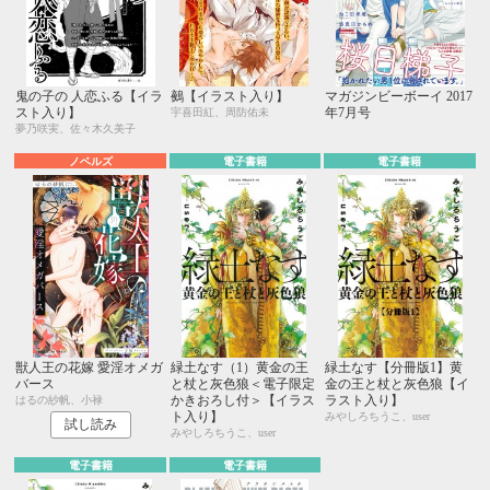
鬼の子の 人恋ふる【イラ
鵺【イラスト入り】
マガジンビーボーイ 2017
スト入り】
年7月号
宇喜田紅、周防佑未
夢乃咲実、佐々木久美子
ノベルズ
電子書籍
電子書籍
獣人王の花嫁 愛淫オメガ
緑土なす（1）黄金の王
緑土なす【分冊版1】黄
バース
と杖と灰色狼＜電子限定
金の王と杖と灰色狼【イ
かきおろし付＞【イラス
ラスト入り】
はるの紗帆、小禄
ト入り】
みやしろちうこ、user
試し読み
みやしろちうこ、user
電子書籍
電子書籍