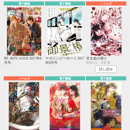
電子書籍
電子書籍
ノベルズ
BE･BOY GOLD 2017年8
マガジンビーボーイ 2017
甘き血の滴り
月号
年8月号
愁堂れな、石田 要
試し読み
ノベルズ
電子書籍
電子書籍