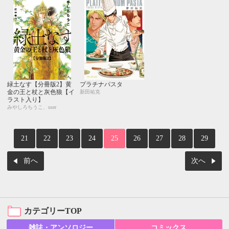
緑土なす【分冊版2】黄
プラチナパスタ
金の王と杖と灰色狼【イ
新田祐克
ラスト入り】
みやしろちうこ、user
21
22
23
24
25
26
27
28
29
前へ
次へ
カテゴリーTOP
雑誌・アンソロジー
コミックス