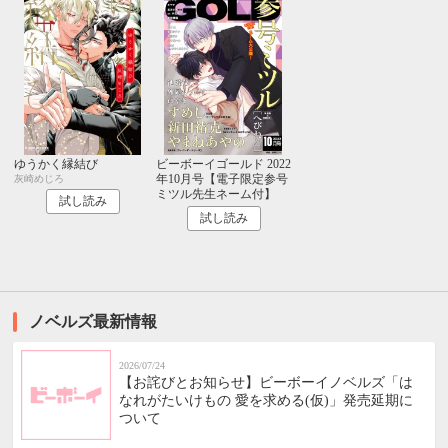
ゆうかく縁結び
ビーボーイゴールド 2022
年10月号【電子限定参号
灰崎めじろ
ミツル先生ネーム付】
試し読み
試し読み
ノベルズ最新情報
2026/07/24
【お詫びとお知らせ】ビーボーイノベルズ「は
なれがたいけもの 愛を求める(仮)」発売延期に
ついて