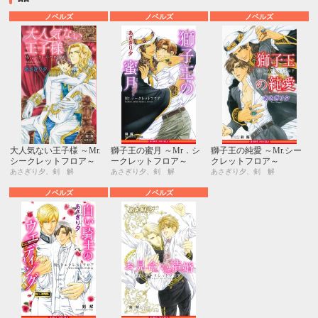
ノベルズ
ノベルズ
ノベルズ
大人気ない王子様 ～Mr.
獅子王の蜜月 ～Mr．シ
獅子王の純愛 ～Mr.シー
シークレットフロア～
ークレットフロア～
クレットフロア～
あさぎり夕、剣 解
あさぎり夕、剣 解
あさぎり夕、剣 解
ノベルズ
ノベルズ