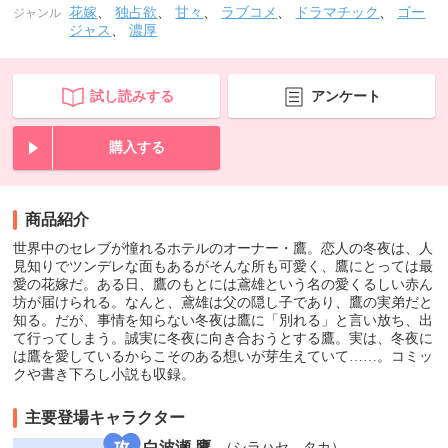
花嫁
、
独占欲
、
甘々
、
ラブコメ
、
ドラマチック
、
ゴー
ジャンル
ジャス
、
濃厚
試し読みする
アンケート
購入する
商品紹介
世界中のセレブが憧れるホテルのオーナー・鷹。恋人の冬夜は、人
見知りでツンデレな面もあるがそんな所も可愛く、鷹にとっては最
愛の花嫁だ。ある日、鷹のもとには鳶雄という名の愛くるしい赤ん
坊が届けられる。なんと、鳶雄は父の隠し子であり、鷹の実弟だと
知る。だが、事情を知らない冬夜は鷹に「別れる」と言い放ち、出
て行ってしまう。誠実に冬夜に向き合おうとする鷹。実は、冬夜に
は鷹を愛しているからこそのある想いが芽生えていて……。コミッ
クや書き下ろし小説も収録。
主要登場キャラクター
白波瀬 鷹
（シラハセ タカ）