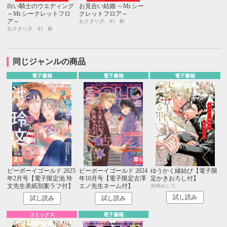
白い騎士のウエディング
お見合い結婚 ～Mr.シー
～Mr.シークレットフロ
クレットフロア～
ア～
あさぎり夕、剣 解
あさぎり夕、剣 解
同じジャンルの商品
電子書籍
電子書籍
電子書籍
ビーボーイゴールド 2025
ビーボーイゴールド 2024
ゆうかく縁結び【電子限
年2月号【電子限定池 玲
年10月号【電子限定古澤
定かきおろし付】
文先生表紙別案ラフ付】
エノ先生ネーム付】
灰崎めじろ
試し読み
試し読み
試し読み
コミックス
電子書籍