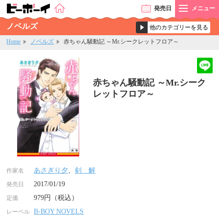
発売
日
メニュー
ノベルズ
Home
ノベルズ
赤ちゃん騒動記 ～Mr.シークレットフロア～
赤ちゃん騒動記 ～Mr.シーク
レットフロア～
あさぎり夕
、
剣 解
作家名
2017/01/19
発売日
979円（税込）
定価
B-BOY NOVELS
レーベル