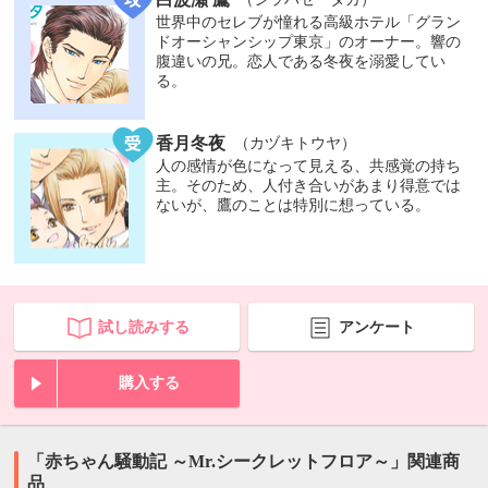
世界中のセレブが憧れる高級ホテル「グラン
ドオーシャンシップ東京」のオーナー。響の
腹違いの兄。恋人である冬夜を溺愛してい
る。
香月冬夜
（カヅキトウヤ）
人の感情が色になって見える、共感覚の持ち
主。そのため、人付き合いがあまり得意では
ないが、鷹のことは特別に想っている。
試し読みする
アンケート
購入する
「赤ちゃん騒動記 ～Mr.シークレットフロア～」関連商
品