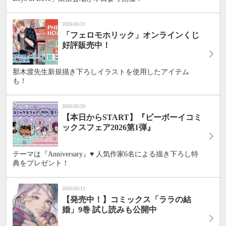
2026/05/21
「フェロモホリック」オンラインくじ
好評販売中！
那木渡先生新規描き下ろしイラストを使用したアイテム
も！
2026/05/20
【本日からSTART】『ビーボーイコミ
ックスフェア2026第1弾』
テーマは『Anniversary』♥ 人気作家6名による描き下ろし特
典をプレゼント！
2026/05/11
【発売中！】コミックス「ララの結
婚」9巻 試し読みも公開中