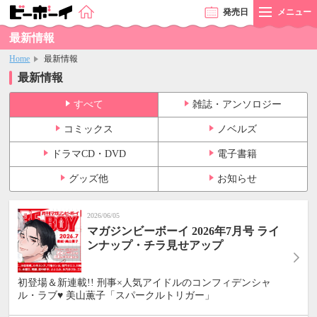
発売
日
メニュー
最新情報
Home
最新情報
最新情報
すべて
雑誌・アンソロジー
コミックス
ノベルズ
ドラマCD・DVD
電子書籍
グッズ他
お知らせ
2026/06/05
マガジンビーボーイ 2026年7月号 ライ
ンナップ・チラ見せアップ
初登場＆新連載!! 刑事×人気アイドルのコンフィデンシャ
ル・ラブ♥ 美山薫子「スパークルトリガー」