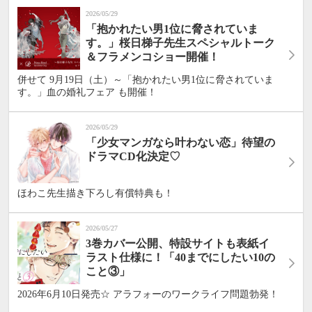
2026/05/29
「抱かれたい男1位に脅されていま
す。」桜日梯子先生スペシャルトーク
＆フラメンコショー開催！
併せて 9月19日（土）～「抱かれたい男1位に脅されていま
す。」血の婚礼フェア も開催！
2026/05/29
「少女マンガなら叶わない恋」待望の
ドラマCD化決定♡
ほわこ先生描き下ろし有償特典も！
2026/05/27
3巻カバー公開、特設サイトも表紙イ
ラスト仕様に！「40までにしたい10の
こと③」
2026年6月10日発売☆ アラフォーのワークライフ問題勃発！