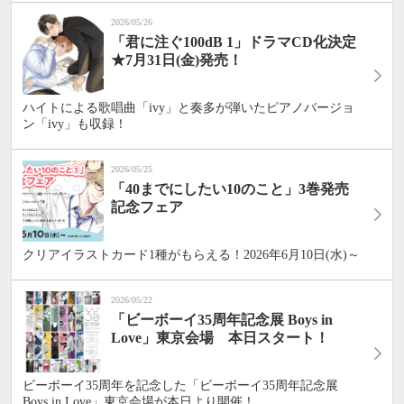
2026/05/26
「君に注ぐ100dB 1」ドラマCD化決定
★7月31日(金)発売！
ハイトによる歌唱曲「ivy」と奏多が弾いたピアノバージョ
ン「ivy」も収録！
2026/05/25
「40までにしたい10のこと」3巻発売
記念フェア
クリアイラストカード1種がもらえる！2026年6月10日(水)～
2026/05/22
「ビーボーイ35周年記念展 Boys in
Love」東京会場 本日スタート！
ビーボーイ35周年を記念した「ビーボーイ35周年記念展
Boys in Love」東京会場が本日より開催！