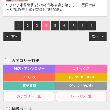
いよいよ家督継承を決める部族会議が始まるーー異国の嫁
入り奇譚9巻！電子書籍も同時配信☆
1
2
3
4
5
6
7
8
9
前へ
次へ
カテゴリーTOP
雑誌・アンソロジー
コミックス
ノベルズ
ドラマCD・DVD
電子書籍
グッズ・その他
カテゴリー一覧
レーベル一覧
特設ページ