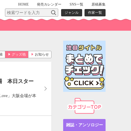
HOME
発売
カレンダー
SNS一覧
原稿募集
ジャンル
作家一覧
籍
グッズ他
お知らせ
阪会場 本日スター
 Love」大阪会場が本
雑誌・アンソロジー