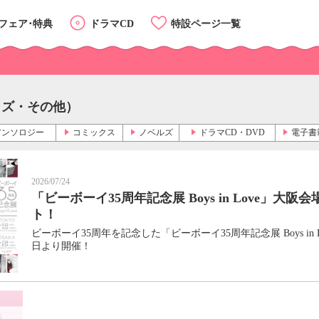
フェア･特典
ドラマCD
特設ページ一覧
ッズ・その他）
アンソロジー
コミックス
ノベルズ
ドラマCD・DVD
電子書
2026/07/24
「ビーボーイ35周年記念展 Boys in Love」大
ト！
ビーボーイ35周年を記念した「ビーボーイ35周年記念展 Boys in
カテゴリーTOP
日より開催！