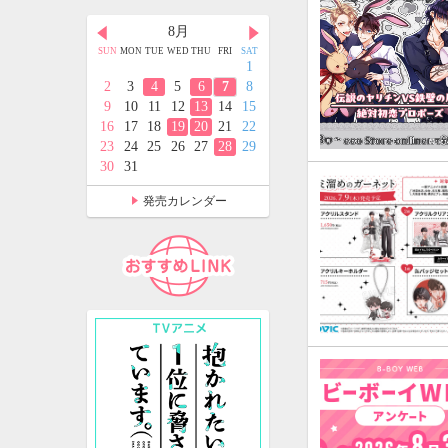
月
8月
9月
D
THU
FRI
SAT
SUN
MON
TUE
WED
THU
FRI
SAT
SUN
MON
TUE
WED
THU
FRI
SAT
2
3
4
1
1
2
3
4
5
9
10
11
2
3
4
5
6
7
8
6
7
8
9
10
11
12
5
16
17
18
9
10
11
12
13
14
15
13
14
15
16
17
18
19
2
23
24
25
16
17
18
19
20
21
22
20
21
22
23
24
25
26
9
30
31
23
24
25
26
27
28
29
27
28
29
30
30
31
発売カレンダー