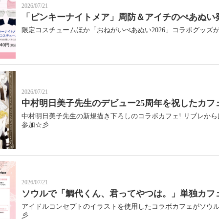
2026/07/21
「ピンキーナイトメア」周防＆アイチのぺあぬい
限定コスチュームほか「おねがいぺあぬい2026」コラボグッズ
2026/07/21
中村明日美子先生のデビュー25周年を祝したカフ
中村明日美子先生の新規描き下ろしのコラボカフェ! リブレか
参加☆彡
2026/07/21
ソウルで「鯛代くん、君ってやつは。」単独カフ
アイドルコンセプトのイラストを使用したコラボカフェがソウ
彡