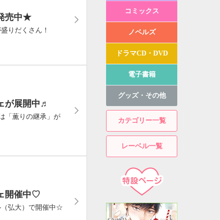
コミックス
発売中★
が盛りだくさん！
ノベルズ
ドラマCD・DVD
電子書籍
グッズ・その他
ェが展開中♬
らは「薫りの継承」が
カテゴリー一覧
レーベル一覧
ェ開催中♡
ル（弘大）で開催中☆