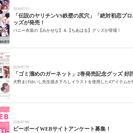
2026/07/13
10月
「伝説のヤリチンVS鉄壁の尻穴」「絶対初恋プ
SUN
MON
TUE
WED
THU
FRI
SAT
1
2
3
ッズが発売！
4
5
6
7
8
9
10
バニー衣装の【みかせな】＆【ちあはる】グッズが登場！
11
12
13
14
15
16
17
18
19
20
21
22
23
24
25
26
27
28
29
30
31
2026/07/10
「ゴミ溜めのガーネット」2巻発売記念グッズ 好
犬野まげゆいし先生描き下ろしイラストを使用した4アイテムが
2026/07/06
ビーボーイWEBサイトアンケート募集！