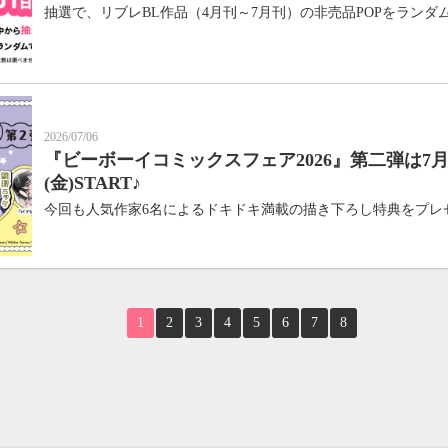
抽選で、リブレBL作品（4月刊～7月刊）の非売品POPをランダ
2026/07/06
『ビーボーイコミックスフェア2026』第二弾は7月
(金)START♪
今回も人気作家6名によるドキドキ満載の描き下ろし特典をプレ
1
2
3
4
5
6
7
8