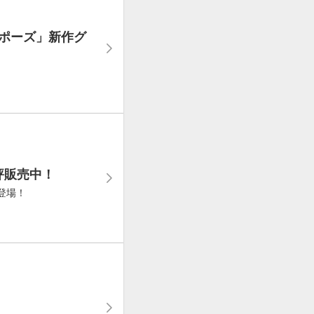
ロポーズ」新作グ
評販売中！
登場！