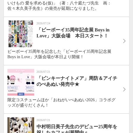
いけもの 愛を求める(仮)」（著：八十庭たづ先生 画：
佐々木久美子先生）の発売が延期になりました。
2026/07/24
「ビーボーイ35周年記念展 Boys in
Love」大阪会場 本日スタート！
ビーボーイ35周年を記念した「ビーボーイ35周年記念展
Boys in Love」大阪会場が本日より開催！
2026/07/21
「ピンキーナイトメア」周防＆アイチ
のぺあぬい発売中★
限定コスチュームほか「おねがいぺあぬい2026」コラボグ
ッズが盛りだくさん！
2026/07/21
中村明日美子先生のデビュー25周年を
祝したカフェが展開中♬