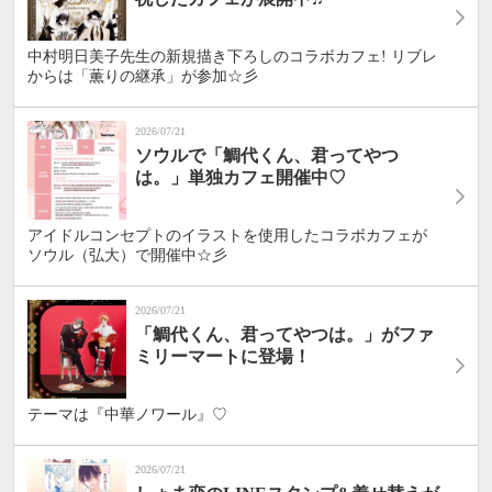
中村明日美子先生の新規描き下ろしのコラボカフェ! リブレ
からは「薫りの継承」が参加☆彡
2026/07/21
ソウルで「鯛代くん、君ってやつ
は。」単独カフェ開催中♡
アイドルコンセプトのイラストを使用したコラボカフェが
ソウル（弘大）で開催中☆彡
2026/07/21
「鯛代くん、君ってやつは。」がファ
ミリーマートに登場！
テーマは『中華ノワール』♡
2026/07/21