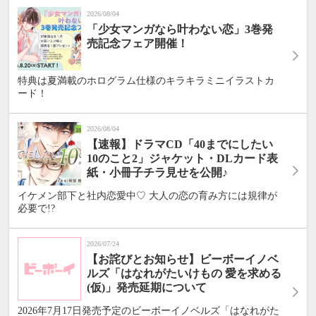
2026/08/04
「少女マンガなら叶わない恋」3巻発
売記念フェア開催！
特典は夏満載のホログラム仕様のキラキラミニイラストカ
ード！
2026/08/04
【速報】ドラマCD「40までにしたい
10のこと2」ジャケット・DLカード表
紙・小冊子チラ見せを公開♪
イケメン部下と社内恋愛中♡ 大人の恋の育み方には規律が
必要で!?
2026/07/24
【お詫びとお知らせ】ビーボーイノベ
ルズ「はなれがたいけもの 愛を求める
(仮)」発売延期について
2026年7月17日発売予定のビーボーイノベルズ「はなれがた