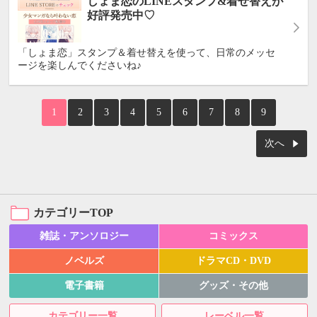
しょま恋のLINEスタンプ&着せ替えが
好評発売中♡
「しょま恋」スタンプ＆着せ替えを使って、日常のメッセ
ージを楽しんでくださいね♪
1
2
3
4
5
6
7
8
9
次へ
カテゴリーTOP
雑誌・アンソロジー
コミックス
ノベルズ
ドラマCD・DVD
電子書籍
グッズ・その他
カテゴリー一覧
レーベル一覧