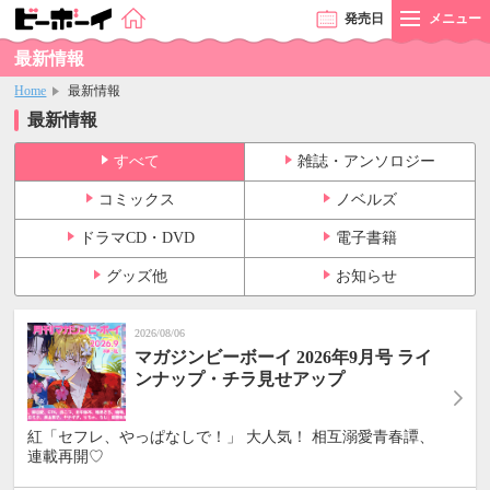
発売
日
メニュー
最新情報
Home
最新情報
最新情報
すべて
雑誌・アンソロジー
コミックス
ノベルズ
ドラマCD・DVD
電子書籍
グッズ他
お知らせ
2026/08/06
マガジンビーボーイ 2026年9月号 ライ
ンナップ・チラ見せアップ
紅「セフレ、やっぱなしで！」 大人気！ 相互溺愛青春譚、
連載再開♡