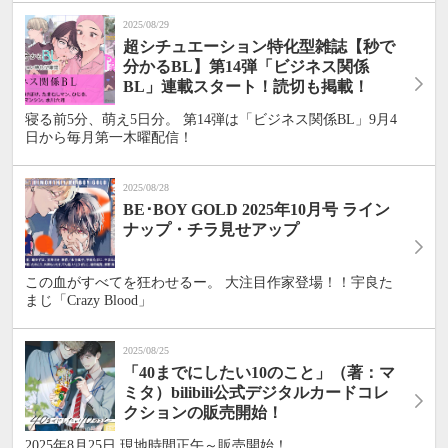
2025/08/29
超シチュエーション特化型雑誌【秒で
分かるBL】第14弾「ビジネス関係
BL」連載スタート！読切も掲載！
寝る前5分、萌え5日分。 第14弾は「ビジネス関係BL」9月4
日から毎月第一木曜配信！
2025/08/28
BE･BOY GOLD 2025年10月号 ライン
ナップ・チラ見せアップ
この血がすべてを狂わせるー。 大注目作家登場！！宇良た
まじ「Crazy Blood」
2025/08/25
「40までにしたい10のこと」（著：マ
ミタ）bilibili公式デジタルカードコレ
クションの販売開始！
2025年8月25日 現地時間正午～販売開始！