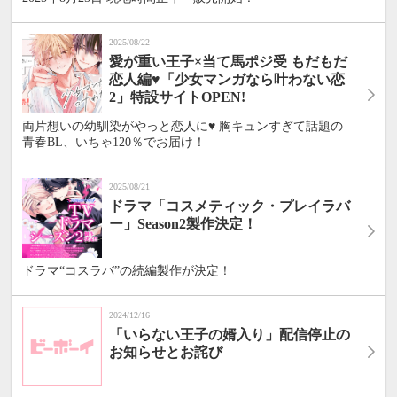
2025/08/22
愛が重い王子×当て馬ポジ受 もだもだ
恋人編♥「少女マンガなら叶わない恋
2」特設サイトOPEN!
両片想いの幼馴染がやっと恋人に♥ 胸キュンすぎて話題の
青春BL、いちゃ120％でお届け！
2025/08/21
ドラマ「コスメティック・プレイラバ
ー」Season2製作決定！
ドラマ“コスラバ”の続編製作が決定！
2024/12/16
「いらない王子の婿入り」配信停止の
お知らせとお詫び