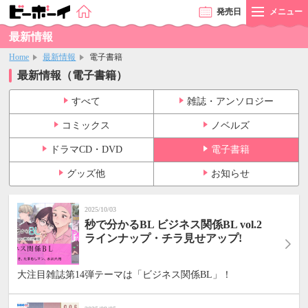
発売
日
メニュー
最新情報
Home
最新情報
電子書籍
最新情報（電子書籍）
すべて
雑誌・アンソロジー
コミックス
ノベルズ
ドラマCD・DVD
電子書籍
グッズ他
お知らせ
2025/10/03
秒で分かるBL ビジネス関係BL vol.2
ラインナップ・チラ見せアップ!
大注目雑誌第14弾テーマは「ビジネス関係BL」！