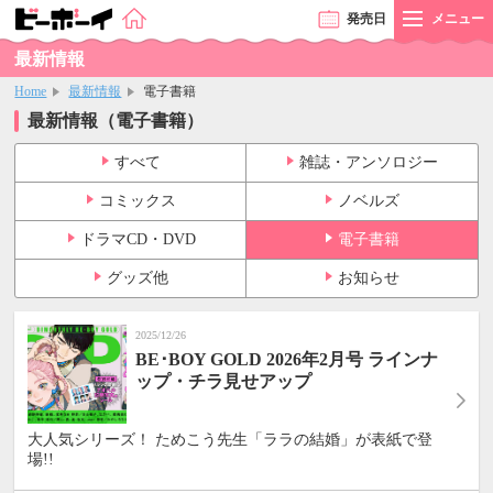
発売
日
メニュー
最新情報
Home
最新情報
電子書籍
最新情報（電子書籍）
すべて
雑誌・アンソロジー
コミックス
ノベルズ
ドラマCD・DVD
電子書籍
グッズ他
お知らせ
2025/12/26
BE･BOY GOLD 2026年2月号 ラインナ
ップ・チラ見せアップ
大人気シリーズ！ ためこう先生「ララの結婚」が表紙で登
場!!