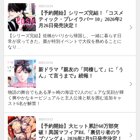
2025/12/24
【予約開始】シリーズ完結！「コスメ
ティック・プレイラバー 10」2026年2
月26日発売決定！
【シリーズ完結】佐橋がパリから帰国し、一緒に暮らす日
常が戻ってきた。棗が特別イベントで大役を務めることに
なり…
2025/12/16
新ドラマ『親友の「同棲して」に「う
ん」て言うまで』続報！
物語の舞台でもある茅ヶ崎の海辺で2人のピュアな笑顔が輝
く爽やかなキービジュアルと主人公湊と航を囲む追加キャ
スト6名が解禁！
2025/12/12
【予約開始】大ヒット累計60万部突
破！異国マフィアBL「裏切り者のラ
ブソング 4」2026年2月9日発売決定！