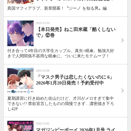
異国マフィアラブ、新章開幕！〝ジーノ を知る男〟編
2025/12/10
【本日発売】ねこ田米蔵「酷くしない
で」⑫巻
付き合って4年目の大学生カップル、真矢×眠傘。勉強大好
きで人間関係不器用な眠傘に、ついに来たモテムーブ！
2025/12/09
「マスク男子は恋したくないのに 6」
2026年1月20日発売！予約受付中
夏期講習に行き始めた佐山だけど、才川がメロすぎて集中
できない!? 禁欲宣言したものの我慢できず…濃密描き下ろ
し42P
2025/12/05
マガジンビーボーイ 2026年1月号 ライ