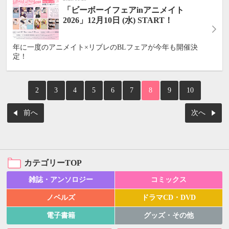
「ビーボーイフェアinアニメイト
2026」12月10日 (水) START！
年に一度のアニメイト×リブレのBLフェアが今年も開催決
定！
2
3
4
5
6
7
8
9
10
前へ
次へ
カテゴリーTOP
雑誌・アンソロジー
コミックス
ノベルズ
ドラマCD・DVD
電子書籍
グッズ・その他