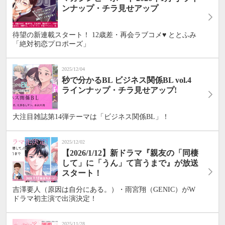
ンナップ・チラ見せアップ
待望の新連載スタート！ 12歳差・再会ラブコメ♥ ととふみ
「絶対初恋プロポーズ」
2025/12/04
秒で分かるBL ビジネス関係BL vol.4
ラインナップ・チラ見せアップ!
大注目雑誌第14弾テーマは「ビジネス関係BL」！
2025/12/02
【2026/1/12】新ドラマ『親友の「同棲
して」に「うん」て言うまで』が放送
スタート！
吉澤要人（原因は自分にある。）・雨宮翔（GENIC）がW
ドラマ初主演で出演決定！
2025/11/28