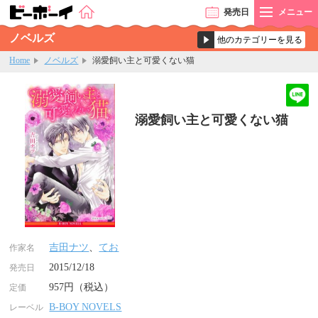
発売
日
メニュー
ノベルズ
Home
ノベルズ
溺愛飼い主と可愛くない猫
溺愛飼い主と可愛くない猫
吉田ナツ
、
てお
作家名
2015/12/18
発売日
957円（税込）
定価
B-BOY NOVELS
レーベル