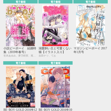
電子書籍
電子書籍
電子書籍
小説ビーボーイ 結婚特
溺愛飼い主と可愛くない
マガジンビーボーイ 2017
集（2019年春号）
猫【イラスト入り】
年1月号
笠井あゆみ、夢乃咲実、尾賀トモ、広瀬たみ、古藤嗣己、松梶もとや、駒城ミチヲ、水壬楓子、しおべり由生、遠野春日、円陣闇丸、noel、周防佑未、小高テルヨ、むにお
吉田ナツ、てお
電子書籍
電子書籍
BE･BOY GOLD 2016年12
BE･BOY GOLD 2016年10