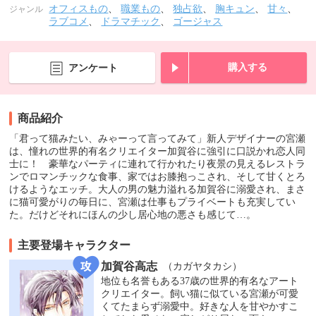
オフィスもの
、
職業もの
、
独占欲
、
胸キュン
、
甘々
、
ジャンル
ラブコメ
、
ドラマチック
、
ゴージャス
購入する
アンケート
商品紹介
「君って猫みたい、みゃーって言ってみて」新人デザイナーの宮瀬
は、憧れの世界的有名クリエイター加賀谷に強引に口説かれ恋人同
士に！ 豪華なパーティに連れて行かれたり夜景の見えるレストラ
ンでロマンチックな食事、家ではお膝抱っこされ、そして甘くとろ
けるようなエッチ。大人の男の魅力溢れる加賀谷に溺愛され、まさ
に猫可愛がりの毎日に、宮瀬は仕事もプライベートも充実してい
た。だけどそれにほんの少し居心地の悪さも感じて…。
主要登場キャラクター
加賀谷高志
（カガヤタカシ）
地位も名誉もある37歳の世界的有名なアート
クリエイター。飼い猫に似ている宮瀬が可愛
くてたまらず溺愛中。好きな人を甘やかすこ