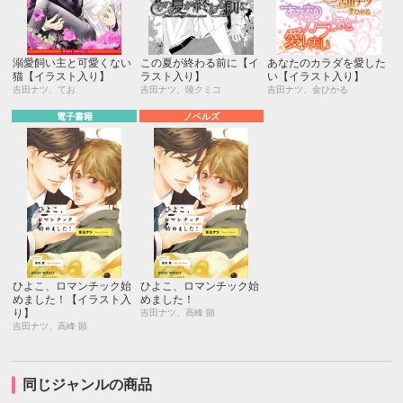
溺愛飼い主と可愛くない
この夏が終わる前に【イ
あなたのカラダを愛した
猫【イラスト入り】
ラスト入り】
い【イラスト入り】
吉田ナツ、てお
吉田ナツ、陵クミコ
吉田ナツ、金ひかる
電子書籍
ノベルズ
ひよこ、ロマンチック始
ひよこ、ロマンチック始
めました！【イラスト入
めました！
り】
吉田ナツ、高峰 顕
吉田ナツ、高峰 顕
同じジャンルの商品