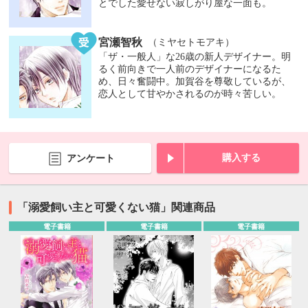
とでした愛せない寂しがり屋な一面も。
宮瀬智秋
（ミヤセトモアキ）
「ザ・一般人」な26歳の新人デザイナー。明
るく前向きで一人前のデザイナーになるた
め、日々奮闘中。加賀谷を尊敬しているが、
恋人として甘やかされるのが時々苦しい。
購入する
アンケート
「溺愛飼い主と可愛くない猫」関連商品
電子書籍
電子書籍
電子書籍