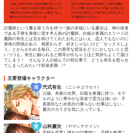
討魔師という魔を祓う力を持つ一族の末端にいる慶次は、神の使者
である子狸を身体に宿す半人前の討魔師。白狐が眷属のエリート討
魔師の有生とは兄を助けてくれたお礼とはいえ、恋人でもないのに
身体の関係があり、相変わらず、好きじゃないけど「セックスしよ
う」とからかわれる毎日。この異常な状況をどうにかしないとと思
いつつも、有生に触られると狸耳が出ちゃうほど気持ちよくて蕩け
てしまう！ そんな２人が組んでの初仕事で、どうも有生を怒らせ
てしまったみたいで前途多難…!?
主要登場キャラクター
弐式有生
（ニシキユウセイ）
22歳。本家の次男。白狐を眷属に持つ。モデ
ルのように華やかな容姿で霊力は強いが、不
真面目なため気分の乗らない仕事はしない。
慶次のカラダを気に入っている。
山科慶次
（ヤマシナケイジ）
高校を卒業し憧れの討魔師に。子狸を眷属に