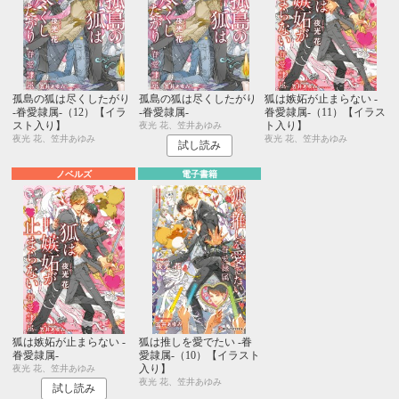
孤島の狐は尽くしたがり
孤島の狐は尽くしたがり
狐は嫉妬が止まらない -
-眷愛隷属-（12）【イラ
-眷愛隷属-
眷愛隷属-（11）【イラス
スト入り】
ト入り】
夜光 花、笠井あゆみ
夜光 花、笠井あゆみ
夜光 花、笠井あゆみ
試し読み
ノベルズ
電子書籍
狐は嫉妬が止まらない -
狐は推しを愛でたい -眷
眷愛隷属-
愛隷属-（10）【イラスト
入り】
夜光 花、笠井あゆみ
夜光 花、笠井あゆみ
試し読み