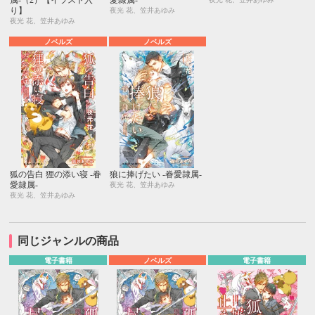
属-（2）【イラスト入
愛隷属-
り】
夜光 花、笠井あゆみ
夜光 花、笠井あゆみ
ノベルズ
ノベルズ
狐の告白 狸の添い寝 ‐眷
狼に捧げたい -眷愛隷属-
愛隷属-
夜光 花、笠井あゆみ
夜光 花、笠井あゆみ
同じジャンルの商品
電子書籍
ノベルズ
電子書籍