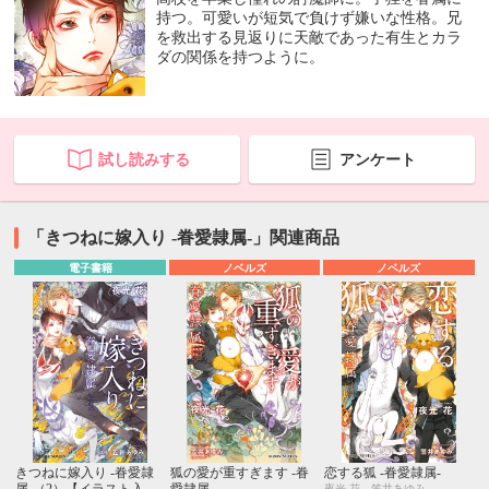
持つ。可愛いが短気で負けず嫌いな性格。兄
を救出する見返りに天敵であった有生とカラ
ダの関係を持つように。
試し読みする
アンケート
「きつねに嫁入り -眷愛隷属-」関連商品
電子書籍
ノベルズ
ノベルズ
きつねに嫁入り -眷愛隷
狐の愛が重すぎます -眷
恋する狐 -眷愛隷属-
夜光 花、笠井あゆみ