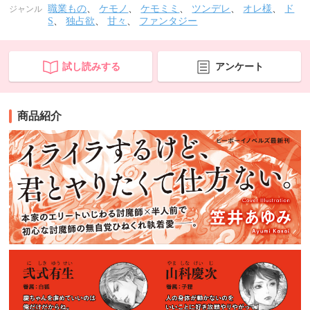
職業もの
、
ケモノ
、
ケモミミ
、
ツンデレ
、
オレ様
、
ド
ジャンル
S
、
独占欲
、
甘々
、
ファンタジー
試し読みする
アンケート
商品紹介