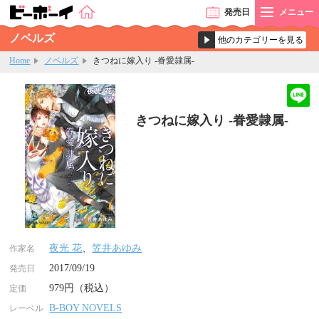
発売
日
メニュー
ノベルズ
Home
ノベルズ
きつねに嫁入り -眷愛隷属-
きつねに嫁入り -眷愛隷属-
夜光 花
、
笠井あゆみ
作家名
2017/09/19
発売日
979円（税込）
定価
B-BOY NOVELS
レーベル