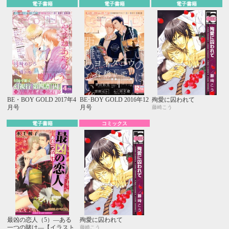
電子書籍
電子書籍
電子書籍
BE・BOY GOLD 2017年4
BE･BOY GOLD 2016年12
殉愛に囚われて
月号
月号
藤崎こう
電子書籍
コミックス
最凶の恋人（5）―ある
殉愛に囚われて
一つの賭け―【イラスト
藤崎こう