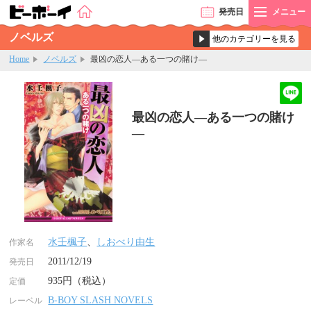
発売
日
メニュー
ノベルズ
Home
ノベルズ
最凶の恋人―ある一つの賭け―
最凶の恋人―ある一つの賭け
―
水壬楓子
、
しおべり由生
作家名
2011/12/19
発売日
935円（税込）
定価
B-BOY SLASH NOVELS
レーベル