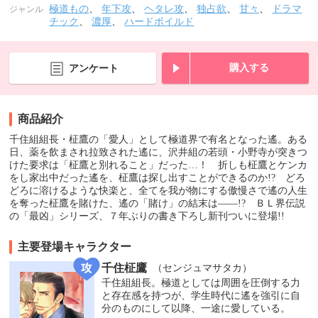
極道もの
、
年下攻
、
ヘタレ攻
、
独占欲
、
甘々
、
ドラマ
ジャンル
チック
、
濃厚
、
ハードボイルド
購入する
アンケート
商品紹介
千住組組長・柾鷹の「愛人」として極道界で有名となった遙。ある
日、薬を飲まされ拉致された遙に、沢井組の若頭・小野寺が突きつ
けた要求は「柾鷹と別れること」だった…！ 折しも柾鷹とケンカ
をし家出中だった遙を、柾鷹は探し出すことができるのか!? どろ
どろに溶けるような快楽と、全てを我が物にする傲慢さで遙の人生
を奪った柾鷹を賭けた、遙の「賭け」の結末は――!? ＢＬ界伝説
の「最凶」シリーズ、７年ぶりの書き下ろし新刊ついに登場!!
主要登場キャラクター
千住柾鷹
（センジュマサタカ）
千住組組長。極道としては周囲を圧倒する力
と存在感を持つが、学生時代に遙を強引に自
分のものにして以降、一途に愛している。