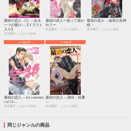
最凶の恋人（5）―ある
最凶の恋人ー追って追わ
最凶の恋人 －組長の女神
一つの賭け―【イラスト
れてー
様－
入り】
水壬楓子、しおべり由生
水壬楓子、しおべり由生
水壬楓子、しおべり由生
ノベルズ
ノベルズ
最凶の恋人 ―for a momen
最凶の恋人 ―跡目・柾鷹
t of 15―
―
水壬楓子、しおべり由生
水壬楓子、しおべり由生
同じジャンルの商品