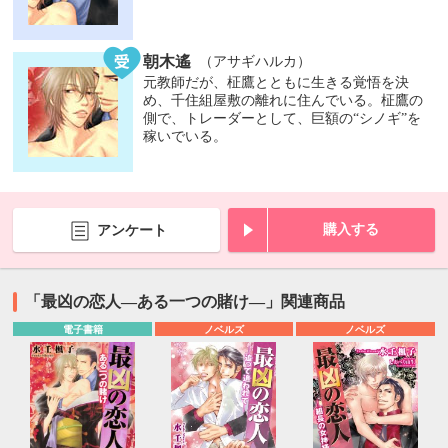
朝木遙
（アサギハルカ）
元教師だが、柾鷹とともに生きる覚悟を決
め、千住組屋敷の離れに住んでいる。柾鷹の
側で、トレーダーとして、巨額の“シノギ”を
稼いでいる。
購入する
アンケート
「最凶の恋人―ある一つの賭け―」関連商品
電子書籍
ノベルズ
ノベルズ