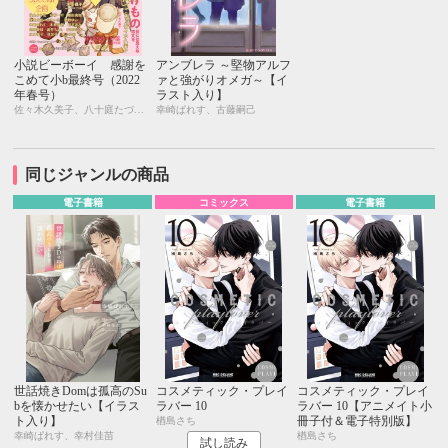
小説ビーボーイ 感謝を
アンブレラ ～堅物アルフ
こめて小b最終号（2022
ァと強がりオメガ～【イ
年春号）
ラスト入り】
佐々木久美子、八十庭たづ、水壬楓子、しおべり由生、北ミチノ、二駒レイム、秋山みち花、彩寧一叶、飯田実樹、榎田尤利、かわい恋、櫛野ゆい、幸崎ぱれす、木原音瀬、鈴木あみ、遠野春日、温井ちょも、松梶もとや、夜光 花、夢乃咲実、風祭おまる、月輝
幸崎ぱれす、古藤嗣己
同じジャンルの商品
電子書籍
コミックス
電子書籍
世話焼きDomは孤高のSu
コスメティック・プレイ
コスメティック・プレイ
bを懐かせたい【イラス
ラバー 10
ラバー 10【アニメイト小
ト入り】
冊子付＆電子特別版】
楢島さち
幸崎ぱれす、幸村佳苗
楢島さち
試し読み