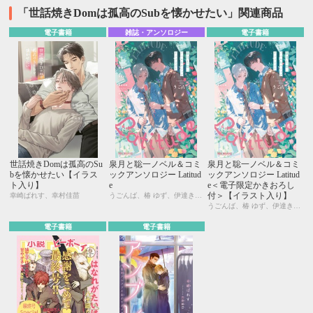
「世話焼きDomは孤高のSubを懐かせたい」関連商品
電子書籍
雑誌・アンソロジー
電子書籍
世話焼きDomは孤高のSu
泉月と聡一ノベル＆コミ
泉月と聡一ノベル＆コミ
bを懐かせたい【イラス
ックアンソロジー Latitud
ックアンソロジー Latitud
ト入り】
e
e＜電子限定かきおろし
付＞【イラスト入り】
幸崎ぱれす、幸村佳苗
うごんば、椿 ゆず、伊達きよ、渡海奈穂、幸崎ぱれす
うごんば、椿 ゆず、伊達きよ、渡海奈穂、幸崎ぱれす
電子書籍
電子書籍