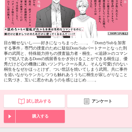
目が離せないし――好きになっちまった……。「DomがSubを加害
する事件」専門の捜査のために疑似Dom/Subパートナーとなった刑
事の武岡と、特殊能力持ちの捜査協力者・桐生。≪追跡≫のコマン
ドで犯人であるDomの残留香をかぎ分けることができる桐生は、優
秀だけど心の機微に疎いツンデレクール美人。そんな可愛げのない
桐生をなぜかほっとけず、つい世話を焼いてしまう武岡。共に事件
を追いながらケンカしつつも触れあううちに桐生が寂しがりなこと
に気づき、互いに惹かれあうのを感じはじめ……。
試し読みする
アンケート
購入する