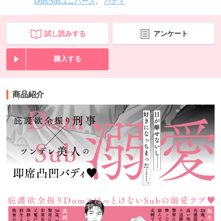
Dom/Subユニバース
、
バディ
試し読みする
アンケート
購入する
商品紹介