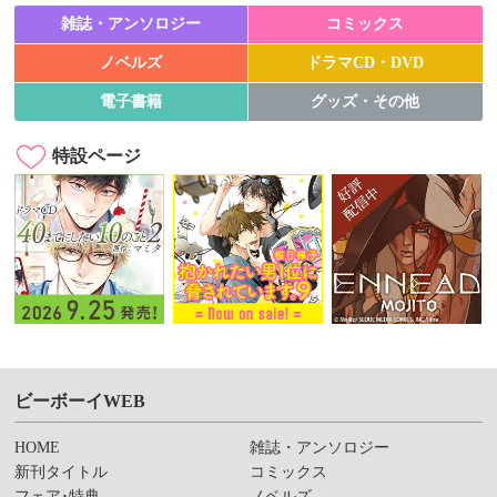
雑誌・アンソロジー
コミックス
ノベルズ
ドラマCD・DVD
電子書籍
グッズ・その他
特設ページ
ビーボーイWEB
HOME
雑誌・アンソロジー
新刊タイトル
コミックス
フェア･特典
ノベルズ