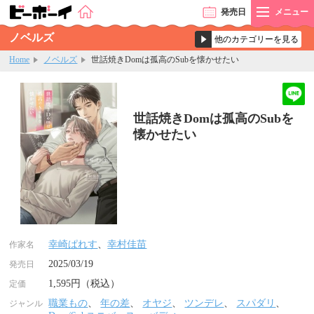
発売
日
メニュー
ノベルズ
Home
ノベルズ
世話焼きDomは孤高のSubを懐かせたい
世話焼きDomは孤高のSubを
懐かせたい
幸崎ぱれす
、
幸村佳苗
作家名
2025/03/19
発売日
1,595円（税込）
定価
職業もの
、
年の差
、
オヤジ
、
ツンデレ
、
スパダリ
、
ジャンル