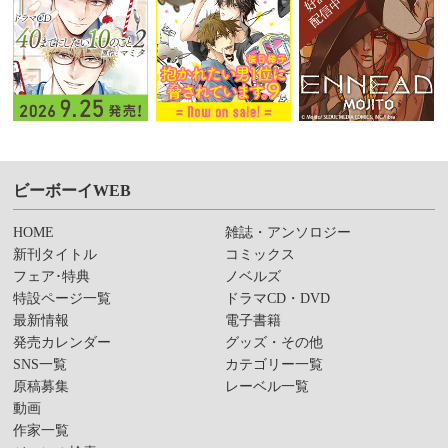
ビーボーイWEB
HOME
雑誌・アンソロジー
新刊タイトル
コミックス
フェア･特典
ノベルズ
特設ページ一覧
ドラマCD・DVD
最新情報
電子書籍
発売カレンダー
グッズ・その他
SNS一覧
カテゴリー一覧
原稿募集
レーベル一覧
動画
作家一覧