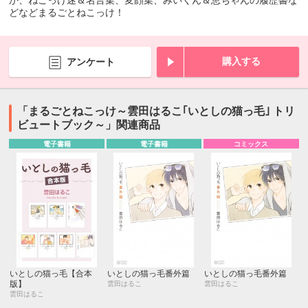
か、ねこっけ迷＆名言集、変顔集、みいくん＆恵ちゃんの履歴書な
どなどまるごとねこっけ！
購入する
アンケート
「まるごとねこっけ～雲田はるこ｢いとしの猫っ毛｣ トリ
ビュートブック～」関連商品
電子書籍
電子書籍
コミックス
いとしの猫っ毛【合本
いとしの猫っ毛番外篇
いとしの猫っ毛番外篇
版】
雲田はるこ
雲田はるこ
雲田はるこ