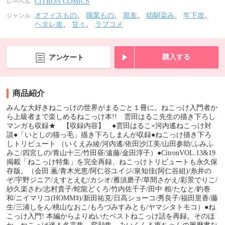
CITRON COMICS
レーベル
オフィスもの
、
職業もの
、
親友
、
幼馴染み
、
年下攻
、
ジャンル
ヘタレ攻
、
甘々
、
ラブコメ
購入する
アンケート
商品紹介
みんな大好きねこっけの世界がまるごと１冊に。ねこっけ入門者か
ら上級者まで楽しめるねこっけ本!! 雲田はるこ先生の描き下ろし
マンガも収録★ 【収録内容】 ●雲田はるこ×河内遙ねこっけ対
談●「いとしの猫っ毛」描き下ろしまんが収録●ねこっけ描き下ろ
しトリビュート （いくえみ綾/河内遙/依田沙江美/山田参助/ふみふ
みこ/四宮しの/青山十三/竹田昼/遠藤/金田淳子）●CitronVOL.13&19
掲載「ねこっけ特集」を完全再録、ねこっけトリビュートも永久保
存版。（会田 薫/青木光恵/阿仁谷ユイジ/泉知佳(阿仁谷組)/糸井の
ぞ/宇野ジニア/えすとえむ/カシオ/雁須磨子/草間さかえ/彩景でりこ/
紗久楽さわ/志村貴子/蛇龍どくろ/竹内佐千子/田中 相/たなと/釣巻
和/ニイマリコ(HOMMﾖ)/新田祐克/日高ショーコ/秀良子/福田里香/藤
生/三浦しをん/桃山なおこ/もろづみすみとも/ヤマシタトモコ）●ね
こっけ入門! 本編からよりぬいたベストねこっけ話を再録。そのほ