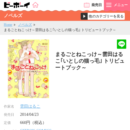
発売
日
メニュー
ノベルズ
Home
ノベルズ
まるごとねこっけ～雲田はるこ｢いとしの猫っ毛｣ トリビュートブック～
まるごとねこっけ～雲田はる
こ｢いとしの猫っ毛｣ トリビュ
ートブック～
雲田はるこ
作家名
2014/04/23
発売日
660円（税込）
定価