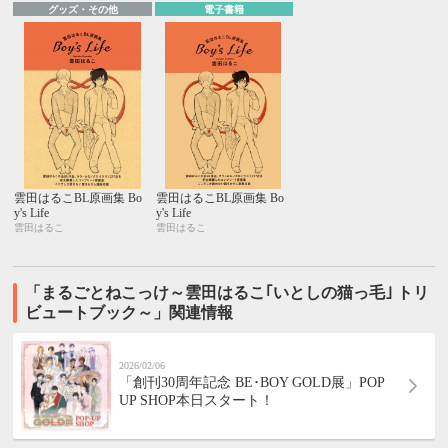
グッズ・その他
電子書籍
雲田はるこBL原画集 Bo
雲田はるこBL原画集 Bo
y's Life
y's Life
雲田はるこ
雲田はるこ
「まるごとねこっけ～雲田はるこ｢いとしの猫っ毛｣ トリ
ビュートブック～」関連情報
2026/02/06
「創刊30周年記念 BE･BOY GOLD展」POP
UP SHOP本日スタート！