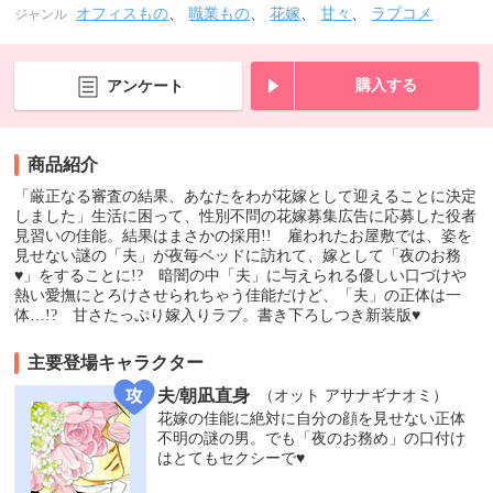
オフィスもの
、
職業もの
、
花嫁
、
甘々
、
ラブコメ
ジャンル
購入する
アンケート
商品紹介
「厳正なる審査の結果、あなたをわが花嫁として迎えることに決定
しました」生活に困って、性別不問の花嫁募集広告に応募した役者
見習いの佳能。結果はまさかの採用!! 雇われたお屋敷では、姿を
見せない謎の「夫」が夜毎ベッドに訪れて、嫁として「夜のお務
♥」をすることに!? 暗闇の中「夫」に与えられる優しい口づけや
熱い愛撫にとろけさせられちゃう佳能だけど、「夫」の正体は一
体…!? 甘さたっぷり嫁入りラブ。書き下ろしつき新装版♥
主要登場キャラクター
夫/朝凪直身
（オット アサナギナオミ）
花嫁の佳能に絶対に自分の顔を見せない正体
不明の謎の男。でも「夜のお務め」の口付け
はとてもセクシーで♥