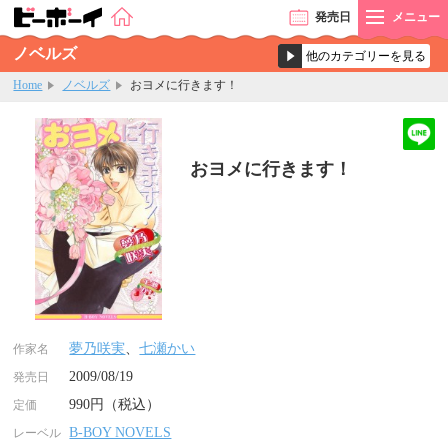
発売
日
メニュー
ノベルズ
Home
ノベルズ
おヨメに行きます！
おヨメに行きます！
夢乃咲実
、
七瀬かい
作家名
2009/08/19
発売日
990円（税込）
定価
B-BOY NOVELS
レーベル