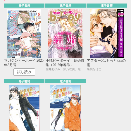
電子書籍
電子書籍
電子書籍
マガジンビーボーイ 2025
小説ビーボーイ 結婚特
アフター5はもっとkissの
年8月号
集（2019年春号）
雨
笠井あゆみ、夢乃咲実、尾賀トモ、広瀬たみ、古藤嗣己、松梶もとや、駒城ミチヲ、水壬楓子、しおべり由生、遠野春日、円陣闇丸、noel、周防佑未、小高テルヨ、むにお
果桃なばこ
試し読み
電子書籍
電子書籍