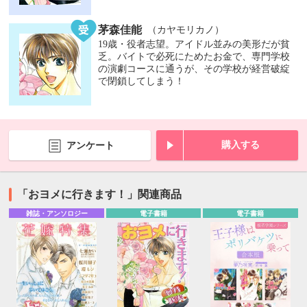
茅森佳能
（カヤモリカノ）
19歳・役者志望。アイドル並みの美形だが貧
乏。バイトで必死にためたお金で、専門学校
の演劇コースに通うが、その学校が経営破綻
で閉鎖してしまう！
購入する
アンケート
「おヨメに行きます！」関連商品
雑誌・アンソロジー
電子書籍
電子書籍