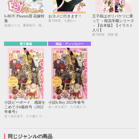
b-BOY Phoenix⑳ 花嫁特
おヨメに行きます！
王子様はポリバケツに乗
集
って －桜花学園シリーズ
夢乃咲実、七瀬かい
－【合本版】【イラスト
嘉瀬ユーコ、桑原祐子、桜川園子、シマダマサコ、環 レン、友江ふみ、なえ＊淡路、七瀬かい、日吉丸晃、真枝真弓、夢乃咲実
入り】
夢乃咲実、明神 翼
電子書籍
雑誌・アンソロジー
小説ビーボーイ 感謝を
小説b-Boy 2022年春号
こめて小b最終号（2022
佐々木久美子、八十庭たづ、水壬楓子、しおべり由生、北ミチノ、二駒レイム、秋山みち花、彩寧一叶、飯田実樹、榎田尤利、かわい恋、櫛野ゆい、幸崎ぱれす、木原音瀬、鈴木あみ、遠野春日、温井ちょも、松梶もとや、夜光 花、夢乃咲実、風祭おまる、月輝
年春号）
佐々木久美子、八十庭たづ、水壬楓子、しおべり由生、北ミチノ、二駒レイム、秋山みち花、彩寧一叶、飯田実樹、榎田尤利、かわい恋、櫛野ゆい、幸崎ぱれす、木原音瀬、鈴木あみ、遠野春日、温井ちょも、松梶もとや、夜光 花、夢乃咲実、風祭おまる、月輝
同じジャンルの商品