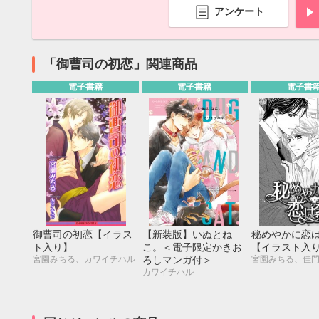
アンケート
「御曹司の初恋」関連商品
電子書籍
電子書籍
電子書
御曹司の初恋【イラス
【新装版】いぬとね
秘めやかに恋
ト入り】
こ。＜電子限定かきお
【イラスト入
9月
宮園みちる、カワイチハル
宮園みちる、佳
ろしマンガ付＞
カワイチハル
SUN
MON
TUE
WED
THU
FRI
SAT
SUN
MON
TUE
1
2
3
4
5
6
7
8
9
10
11
12
4
5
6
13
14
15
16
17
18
19
11
12
13