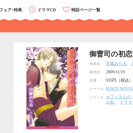
フェア･特典
ドラマCD
特設ページ一覧
御曹司の初恋
宮園みちる
、
作家名
2009/11/19
発売日
935円（税込）
定価
B-BOY NOVE
レーベル
オフィスもの
ジャンル
占欲
、
ドラマ