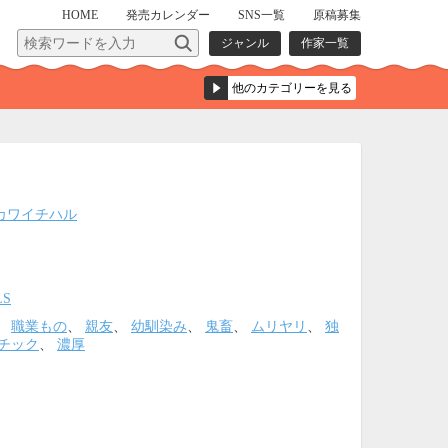
HOME
発売
カレンダー
SNS一覧
原稿募集
ジャンル
作家一覧
カワイチハル
LS
、
職業もの
、
親友
、
幼馴染み
、
鬼畜
、
ムリヤリ
、
独
チック
、
濃厚