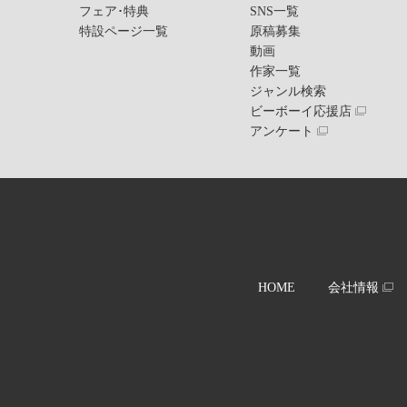
フェア･特典
SNS一覧
特設ページ一覧
原稿募集
動画
作家一覧
ジャンル検索
ビーボーイ応援店
アンケート
HOME
会社情報