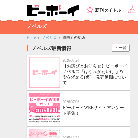
新刊タイトル
ノベルズ
Home
ノベルズ
御曹司の初恋
ノベルズ最新情報
一覧
2026/07/24
【お詫びとお知らせ】ビーボーイ
ノベルズ「はなれがたいけもの
愛を求める(仮)」発売延期につい
て
2026/07/06
ビーボーイWEBサイトアンケー
ト募集！