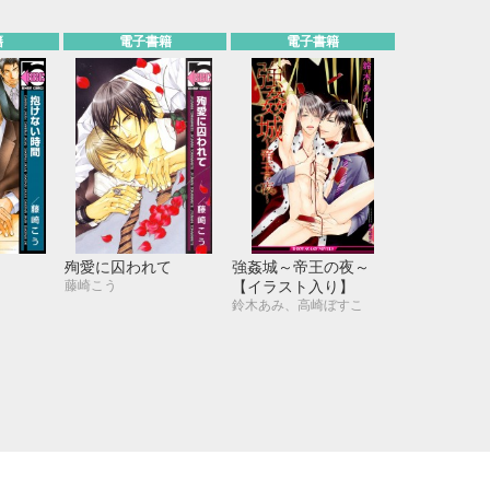
21
22
23
24
28
29
30
31
籍
電子書籍
電子書籍
殉愛に囚われて
強姦城～帝王の夜～
藤崎こう
【イラスト入り】
鈴木あみ、高崎ぼすこ