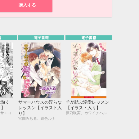
購入する
籍
電子書籍
電子書籍
は熱く
サマーハウスの淫らな
羊が結ぶ溺愛レッスン
り】
レッスン【イラスト入
【イラスト入り】
10月
門サエコ
夢乃咲実、カワイチハル
り】
宮園みちる、紺色ルナ
WED
THU
FRI
SAT
1
2
3
7
8
9
10
14
15
16
17