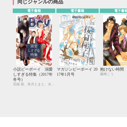
同じジャンルの商品
20
21
22
23
24
25
26
18
19
20
27
28
29
30
25
26
27
電子書籍
電子書籍
電子書
小説ビーボーイ 溺愛
マガジンビーボーイ 20
抱けない時間
藤崎こう
しすぎる特集（2017年
17年1月号
冬号）
宮緒 葵、朱月とまと、水壬楓子、しおべり由生、吉田ナツ、森原八鹿、彩寧一叶、高世ナオキ、遠野春日、円陣闇丸、東野ゆき、園千代子、東野 海、林 マキ、永井三郎、福嶋ユッカ、モリフジ、黒田 屑、ゆうき