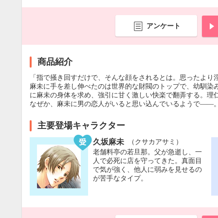
アンケート
商品紹介
「指で掻き回すだけで、そんな顔をされるとは。思ったより
麻未に手を差し伸べたのは世界的な財閥のトップで、幼馴染
に麻未の身体を求め、強引に甘く激しい快楽で翻弄する。理
なぜか、麻未に男の恋人がいると思い込んでいるようで――。
主要登場キャラクター
久坂麻未
（クサカアサミ）
老舗料亭の若旦那。父が急逝し、一
人で必死に店を守ってきた。真面目
で気が強く、他人に弱みを見せるの
が苦手なタイプ。