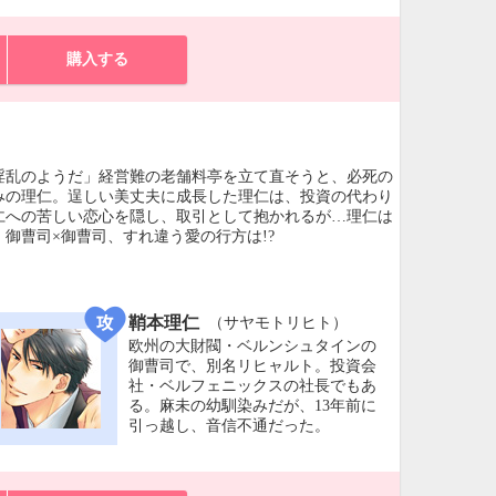
購入する
淫乱のようだ」経営難の老舗料亭を立て直そうと、必死の
みの理仁。逞しい美丈夫に成長した理仁は、投資の代わり
仁への苦しい恋心を隠し、取引として抱かれるが…理仁は
御曹司×御曹司、すれ違う愛の行方は!?
鞘本理仁
（サヤモトリヒト）
欧州の大財閥・ベルンシュタインの
御曹司で、別名リヒャルト。投資会
社・ベルフェニックスの社長でもあ
る。麻未の幼馴染みだが、13年前に
引っ越し、音信不通だった。