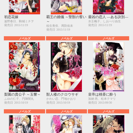
初恋花嫁
覇王の婚儀 ～聖獣の誓い
最凶の恋人 ―ある訣別―
～
遠野春日、駒城ミチヲ
水壬楓子、しおべり由生
発売日
2015/11/19
発売日
2015/11/19
桂生青依、周防佑未
発売日
2015/11/19
ノベルズ
ノベルズ
ノベルズ
梨園の貴公子 ～玉響～
獣人楼のクロウサギ
皇帝は桃香に酔う
ふゆの仁子、円陣闇丸
かわい恋、門地かおり
加納 邑、松本テマリ
発売日
2015/10/19
発売日
2015/10/19
発売日
2015/09/30
ノベルズ
ノベルズ
ノベルズ