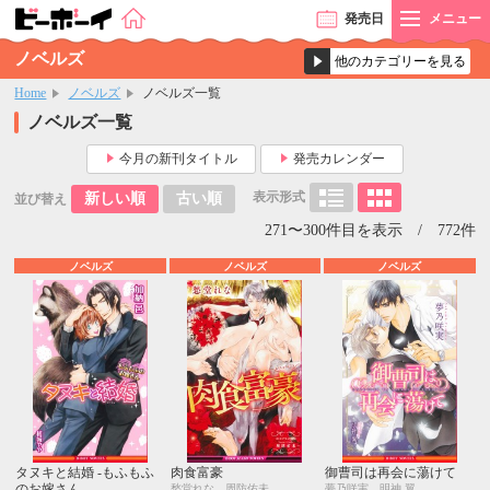
発売
日
メニュー
ノベルズ
Home
ノベルズ
ノベルズ一覧
ノベルズ一覧
今月の新刊タイトル
発売カレンダー
表示形式
新しい順
古い順
並び替え
271〜300件目を表示 / 772件
ノベルズ
ノベルズ
ノベルズ
タヌキと結婚 ‐もふもふ
肉食富豪
御曹司は再会に蕩けて
のお嫁さん‐
愁堂れな、周防佑未
夢乃咲実、明神 翼