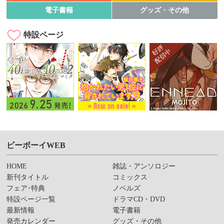
電子書籍
グッズ・その他
特設ページ
ビーボーイWEB
HOME
雑誌・アンソロジー
新刊タイトル
コミックス
フェア･特典
ノベルズ
特設ページ一覧
ドラマCD・DVD
最新情報
電子書籍
発売カレンダー
グッズ・その他