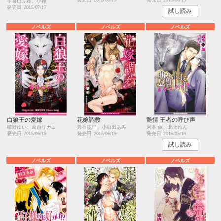
宇喜田ふゆ、小禄
発売日
2015/07/17
試し読み
ノベルズ
ノベルズ
ノベルズ
白狼王の愛嫁
花嫁調教
艶情 王者の呼び声
櫛野ゆい、葛西リカコ
秀香穂里、小山田あみ
岩本 薫、北上れん
発売日
2015/06/19
発売日
2015/06/19
発売日
2015/05/19
試し読み
ノベルズ
ノベルズ
ノベルズ