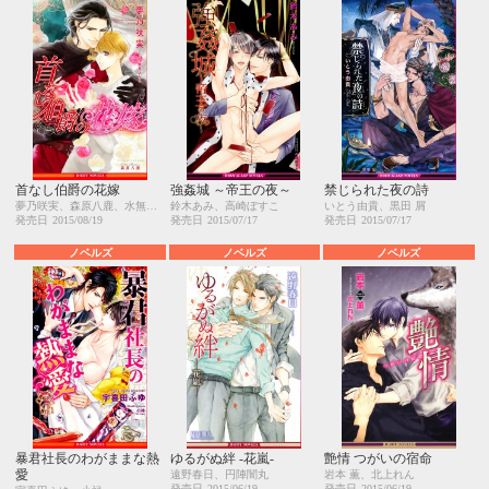
首なし伯爵の花嫁
強姦城 ～帝王の夜～
禁じられた夜の詩
夢乃咲実、森原八鹿、水無月さらら
鈴木あみ、高崎ぼすこ
いとう由貴、黒田 屑
発売日
2015/08/19
発売日
2015/07/17
発売日
2015/07/17
ノベルズ
ノベルズ
ノベルズ
暴君社長のわがままな熱
ゆるがぬ絆 -花嵐-
艶情 つがいの宿命
愛
遠野春日、円陣闇丸
岩本 薫、北上れん
発売日
2015/06/19
発売日
2015/06/19