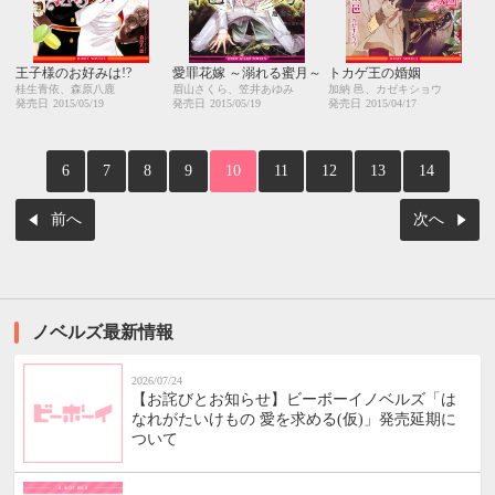
王子様のお好みは!?
愛罪花嫁 ～溺れる蜜月～
トカゲ王の婚姻
桂生青依、森原八鹿
眉山さくら、笠井あゆみ
加納 邑、カゼキショウ
発売日
2015/05/19
発売日
2015/05/19
発売日
2015/04/17
6
7
8
9
10
11
12
13
14
前へ
次へ
ノベルズ最新情報
2026/07/24
【お詫びとお知らせ】ビーボーイノベルズ「は
なれがたいけもの 愛を求める(仮)」発売延期に
ついて