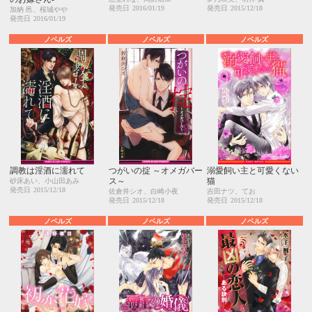
発売日
2016/01/19
発売日
2015/12/18
加納 邑、桜城やや
発売日
2016/01/19
ノベルズ
ノベルズ
ノベルズ
調教は淫酒に濡れて
つがいの掟 ～オメガバー
溺愛飼い主と可愛くない
ス～
猫
砂床あい、小山田あみ
発売日
2015/12/18
佐倉井シオ、白崎小夜
吉田ナツ、てお
発売日
2015/12/18
発売日
2015/12/18
ノベルズ
ノベルズ
ノベルズ