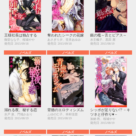
王様社長は独占する
奪われたシークの花嫁
銀の檻～舌とピアス～
御堂なな子、桜城やや
あさぎり夕、笠井あゆみ
水壬楓子、黒田 屑
発売日
2015/09/18
発売日
2015/09/18
発売日
2015/08/19
ノベルズ
ノベルズ
ノベルズ
溺れる夜、秘する恋
背徳のエロティシズム
シッポが足りない!? －キ
ツネと仔作り♥－
水戸 泉、門地かおり
ふゆの仁子、幸村佳苗
発売日
2015/08/19
発売日
2015/08/19
加納 邑、桜城やや
発売日
2015/08/19
ノベルズ
ノベルズ
ノベルズ