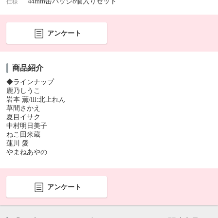
44mm缶バッジ8個入りセット
仕様
アンケート
商品紹介
◆ラインナップ
鹿乃しうこ
岩本 薫/ill:北上れん
草間さかえ
夏目イサク
中村明日美子
ねこ田米蔵
蓮川 愛
やまねあやの
アンケート