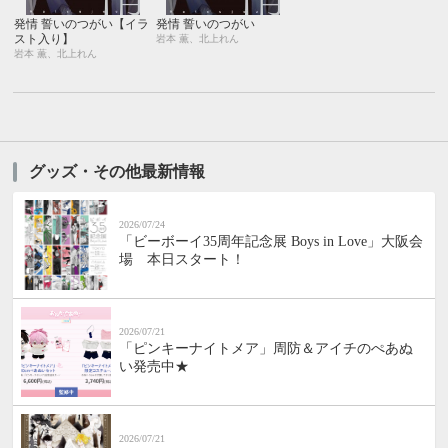
発情 誓いのつがい【イラ
発情 誓いのつがい
スト入り】
岩本 薫、北上れん
岩本 薫、北上れん
グッズ・その他最新情報
2026/07/24
「ビーボーイ35周年記念展 Boys in Love」大阪会
場 本日スタート！
2026/07/21
「ピンキーナイトメア」周防＆アイチのぺあぬ
い発売中★
2026/07/21