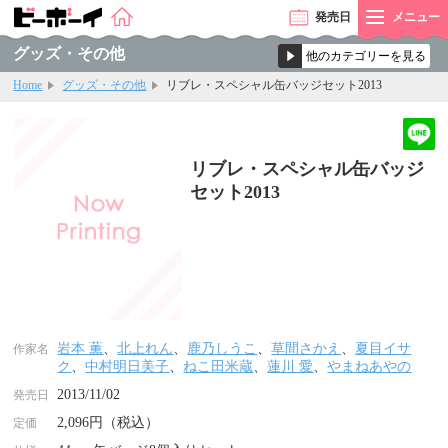
発売
日
メニュー
グッズ・その他
Home
グッズ・その他
リブレ・スペシャル缶バッジセット2013
リブレ・スペシャル缶バッジ
セット2013
岩本 薫
、
北上れん
、
鹿乃しうこ
、
草間さかえ
、
夏目イサ
作家名
ク
、
中村明日美子
、
ねこ田米蔵
、
蓮川 愛
、
やまねあやの
2013/11/02
発売日
2,096円（税込）
定価