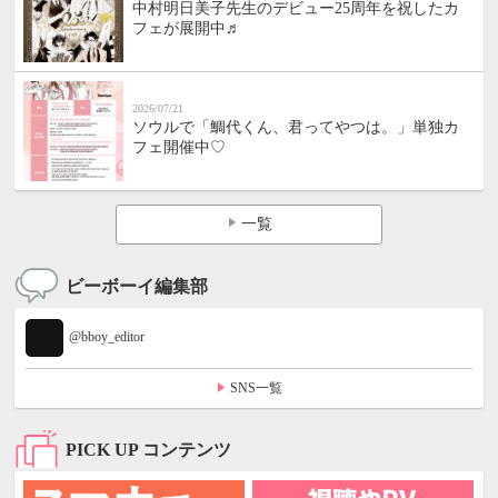
中村明日美子先生のデビュー25周年を祝したカ
フェが展開中♬
2026/07/21
ソウルで「鯛代くん、君ってやつは。」単独カ
フェ開催中♡
一覧
ビーボーイ編集部
@bboy_editor
SNS一覧
PICK UP コンテンツ