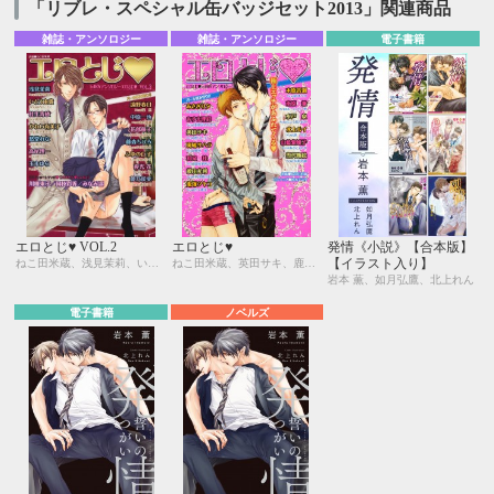
「リブレ・スペシャル缶バッジセット2013」関連商品
雑誌・アンソロジー
雑誌・アンソロジー
電子書籍
エロとじ♥ VOL.2
エロとじ♥
発情《小説》【合本版】
【イラスト入り】
ねこ田米蔵、浅見茉莉、いとう由貴、桂生青依、川唯東子、かわい有美子、国枝彩香、愁堂れな、高尾理一、玉木ゆら、遠野春日、中原一也、花郎藤子、藤森ちひろ、ふゆの仁子、みなみ遥、夜光 花、夢乃咲実、小山田あみ、一馬友巳、北上れん、草間さかえ、佐々木久美子、実相寺紫子、巴 里、直野儚羅、町屋はとこ、松本テマリ、南月ゆう、みろくことこ、本仁 戻、わたなべあじあ、円陣闇丸
ねこ田米蔵、英田サキ、鹿乃しうこ、あさぎり夕、かんべあきら、あすま理彩、亜樹良のりかず、斑鳩サハラ、明神 翼、和泉 桂、稲荷家房之介、榎田尤利、中村明日美子、鬼塚ツヤコ、佐々成美、木原音瀬、鈴木ツタ、南原 兼、ホームラン・拳、水戸 泉、しょうおとあや、水上ルイ、池 玲文、山藍紫姫子、あさとえいり、雪代鞠絵、大和名瀬
岩本 薫、如月弘鷹、北上れん
電子書籍
ノベルズ