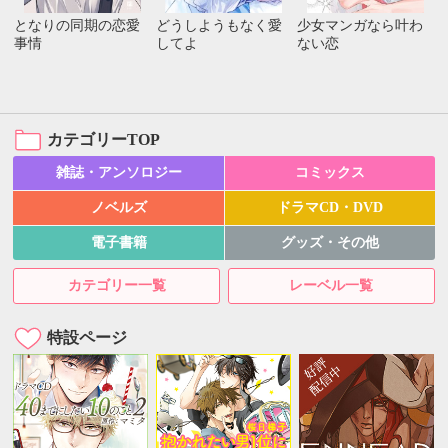
となりの同期の恋愛
どうしようもなく愛
少女マンガなら叶わ
事情
してよ
ない恋
カテゴリーTOP
雑誌・アンソロジー
コミックス
ノベルズ
ドラマCD・DVD
電子書籍
グッズ・その他
カテゴリー一覧
レーベル一覧
特設ページ