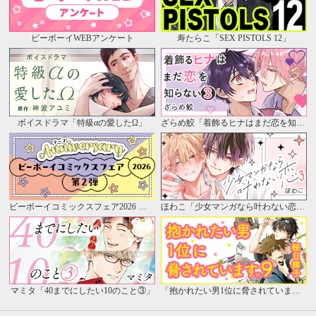
ビーボーイWEBアンケート
寿たらこ「SEX PISTOLS 12」
ボイスドラマ「特級αの愛したΩ」
ざらめ鮫「着飾るヒナはまだ恋を知らない③」
ビーボーイコミックスフェア2026 第2弾
ほわこ「少女マンガなら叶わない恋 3」
マミタ「40までにしたい10のこと③」
「抱かれたい男1位に脅されています。」公式