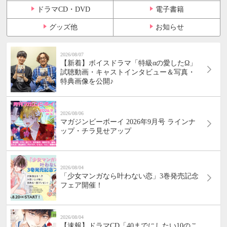
ドラマCD・DVD
電子書籍
グッズ他
お知らせ
2026/08/07
【新着】ボイスドラマ「特級αの愛したΩ」
試聴動画・キャストインタビュー＆写真・
特典画像を公開♪
2026/08/06
マガジンビーボーイ 2026年9月号 ラインナ
ップ・チラ見せアップ
2026/08/04
「少女マンガなら叶わない恋」3巻発売記念
フェア開催！
2026/08/04
【速報】ドラマCD「40までにしたい10のこ