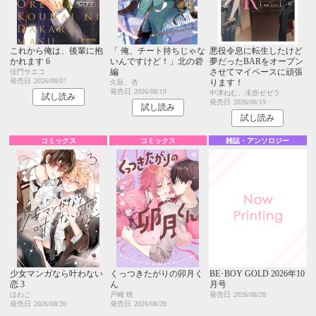
これから俺は、後輩に抱
「 俺、チート持ちじゃな
悪役令息に転生したけど
かれます 6
いんですけど！」北の砦
夢だったBARをオープン
編
させてマイペースに頑張
佳門サエコ
発売日
2026/08/07
ります！
久臥、杏
発売日
2026/08/19
中津ねむ、滝壺ゼゼラ
試し読み
発売日
2026/08/19
試し読み
試し読み
コミックス
コミックス
雑誌・アンソロジー
少女マンガなら叶わない
くっつきたがりの卯月く
BE･BOY GOLD 2026年10
恋 3
ん
月号
ほわこ
戸崎 映
発売日
2026/08/28
発売日
2026/08/20
発売日
2026/08/20