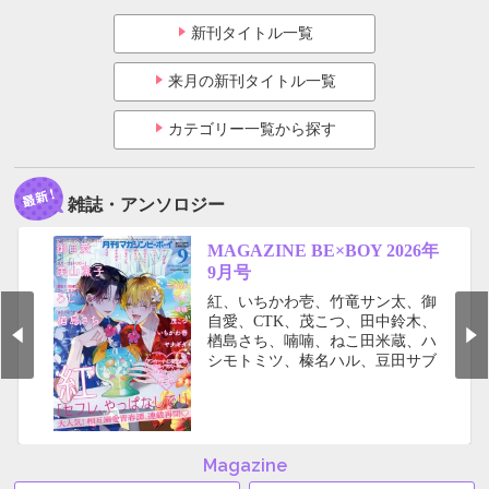
新刊タイトル一覧
来月の新刊タイトル一覧
カテゴリー一覧から探す
雑誌・アンソロジー
MAGAZINE BE×BOY 2026年
9月号
紅、いちかわ壱、竹竜サン太、御
自愛、CTK、茂こつ、田中鈴木、
楢島さち、喃喃、ねこ田米蔵、ハ
シモトミツ、榛名ハル、豆田サブ
ロー、三日ミタ、美山薫子、ヤナ
ギダ、りちゃ、ろじ 豪華執筆
陣!! ●予告と内容が一部変更にな
りましたこと深くお詫び申し上げ
ます。
Magazine