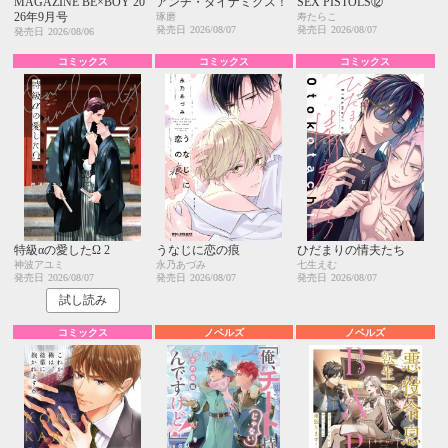
MAGAZINE BE×BOY 20
アンチ・ダイナミクス！
SEX PISTOLS⑫
26年9月号
琢磨
寿たらこ
発売日
2026/08/07
発売日
2026/08/07
発売日
2026/08/06
コミックス
コミックス
コミックス
特級αの愛したΩ 2
うなじに恋の痕
ひだまりの情夫たち
神波アユミ
永乃あづみ
七生えむ
発売日
2026/08/07
発売日
2026/08/07
発売日
2026/08/07
試し読み
コミックス
ノベルズ
ノベルズ