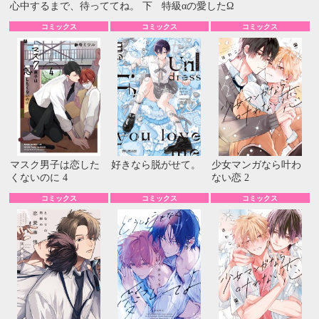
心中するまで、待っててね。 下
特級αの愛したΩ
コミックス
コミックス
コミックス
マスク男子は恋した
好きなら脱がせて。
少女マンガなら叶わ
くないのに 4
ない恋 2
コミックス
コミックス
コミックス