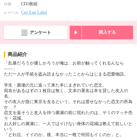
CD1枚組
仕様
Cue Egg Label
レーベル
購入する
アンケート
商品紹介
「乱暴だろうが優しかろうが俺は…お前が触ってくれるんなら
――」
ただ一人が手紙を盗み読まなかったことからはじまる恋愛物語。
学生・廣瀬の元に返って来た本にまぎれていた恋文。
宛名があるはずの１枚目は無く、文末の署名は本を貸した友人の
名。
その友人が急に東京を去るという。それは渡せなかった恋文の所為
か…？
恋文を返そうと友人を待つ廣瀬の前に現れたのは、ヤミのマッチ売
り・花城。
お人好しの廣瀬に、一人ではイけない身体の花城は教えて欲しいと
いう
「どれ位、イイのか。後、本当に一晩で何回もイくのか」と。