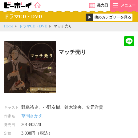
発売
日
メニュー
ドラマCD・DVD
Home
ドラマCD・DVD
マッチ売り
マッチ売り
野島裕史、小野友樹、鈴木達央、安元洋貴
キャスト
草間さかえ
作家名
2013/03/20
発売日
3,038円（税込）
定価