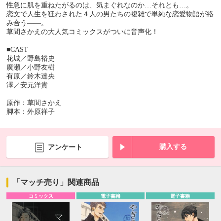
性急に肌を重ねたがるのは、気まぐれなのか…それとも…。
恋文で人生を狂わされた４人の男たちの複雑で単純な恋愛物語が絡
み合う――。
草間さかえの大人気コミックスがついに音声化！
■CAST
花城／野島裕史
廣瀬／小野友樹
有原／鈴木達央
澤／安元洋貴
原作：草間さかえ
脚本：外原祥子
購入する
アンケート
「マッチ売り」関連商品
コミックス
電子書籍
電子書籍