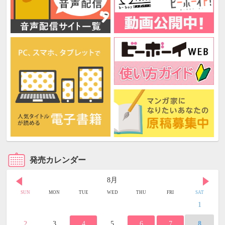
発売カレンダー
8月
SUN
MON
TUE
WED
THU
FRI
SAT
1
2
3
4
5
6
7
8