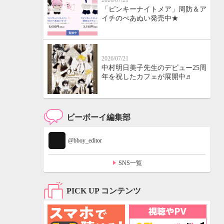
2026/07/21
「ピンキーナイトメア」周防＆ア
イチのぺあぬい発売中★
2026/07/21
中村明日美子先生のデビュー25周
年を祝したカフェが展開中♬
ビーボーイ編集部
@bboy_editor
SNS一覧
PICK UP コンテンツ