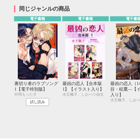
同じジャンルの商品
電子書籍
電子書籍
電子書
裏切り者のラブソング
最凶の恋人【合本版
最凶の恋人（1
1【電子特別版】
1】【イラスト入り】
目・柾鷹―【
外岡もったす
水壬楓子、しおべり由生
入り】
水壬楓子、しお
試し読み