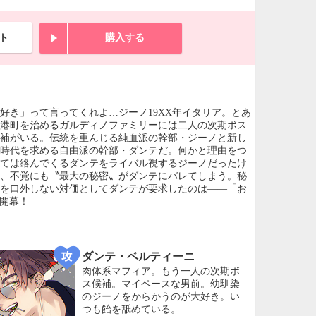
ト
購入する
好き」って言ってくれよ…ジーノ19XX年イタリア。とあ
る港町を治めるガルディノファミリーには二人の次期ボス
候補がいる。伝統を重んじる純血派の幹部・ジーノと新し
い時代を求める自由派の幹部・ダンテだ。何かと理由をつ
けては絡んでくるダンテをライバル視するジーノだったけ
ど、不覚にも〝最大の秘密〟がダンテにバレてしまう。秘
密を口外しない対価としてダンテが要求したのは――「お
開幕！
ダンテ・ベルティーニ
肉体系マフィア。もう一人の次期ボ
ス候補。マイペースな男前。幼馴染
のジーノをからかうのが大好き。い
つも飴を舐めている。