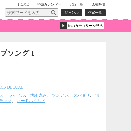
HOME
発売
カレンダー
SNS一覧
原稿募集
ジャンル
作家一覧
ブソング 1
ICS DELUXE
人
、
ライバル
、
幼馴染み
、
ツンデレ
、
スパダリ
、
独
チック
、
ハードボイルド