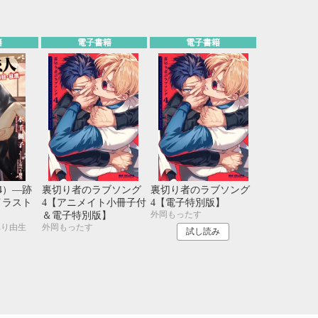
籍
電子書籍
電子書籍
4）―跡
裏切り者のラブソング
裏切り者のラブソング
イラスト
4【アニメイト小冊子付
4【電子特別版】
外岡もったす
＆電子特別版】
べり由生
外岡もったす
試し読み