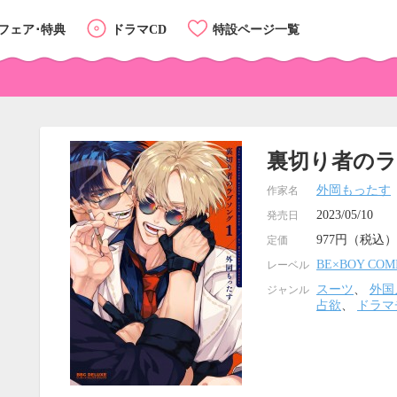
フェア･特典
ドラマCD
特設ページ一覧
裏切り者のラ
外岡もったす
作家名
2023/05/10
発売日
977円（税込）
定価
BE×BOY COM
レーベル
スーツ
、
外国
ジャンル
占欲
、
ドラマ