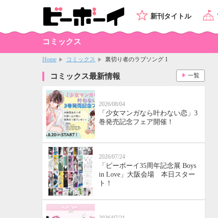
新刊タイトル
コミックス
Home
コミックス
裏切り者のラブソング 1
コミックス最新情報
一覧
2026/08/04
「少女マンガなら叶わない恋」3
巻発売記念フェア開催！
2026/07/24
「ビーボーイ35周年記念展 Boys
in Love」大阪会場 本日スター
ト！