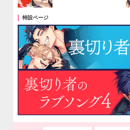
特設ページ
9月
SUN
MON
TUE
WED
THU
FRI
SAT
SUN
MON
TUE
1
2
3
4
5
6
7
8
9
10
11
12
4
5
6
13
14
15
16
17
18
19
11
12
13