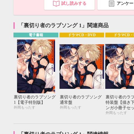
20
21
22
23
24
25
26
18
19
20
試し読みする
アンケー
27
28
29
30
25
26
27
「裏切り者のラブソング 1」関連商品
電子書籍
ドラマCD・DVD
ドラマCD・
裏切り者のラブソング
裏切り者のラブソング
裏切り者のラ
1【電子特別版】
通常盤
特装盤【描き
外岡もったす
外岡もったす
ンガ小冊子セ
外岡もったす