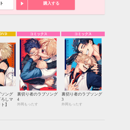
21
22
23
24
ト
購入する
28
29
30
31
DVD
コミックス
コミックス
ブソング
裏切り者のラブソング
裏切り者のラブソング
下ろしマ
4
3
外岡もったす
外岡もったす
ット】