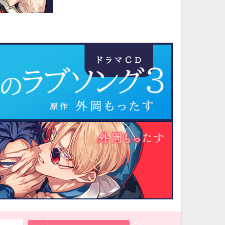
10月
WED
THU
FRI
SAT
1
2
3
7
8
9
10
14
15
16
17