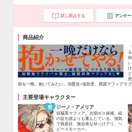
試し読みする
アンケー
商品紹介
「
前を一晩、抱いてみたい」溺愛攻×強気受、異国マフィアラブ
主要登場キャラクター
ジーノ・アメリア
頭脳系マフィア。次期ボス候補。組
の掟を誰よりも重んじている。強気
で真面目、無自覚なＭっけアリ。ヘ
ビースモーカー。