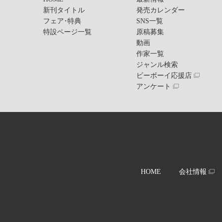
新刊タイトル
発売カレンダー
フェア･特典
SNS一覧
特設ページ一覧
原稿募集
動画
作家一覧
ジャンル検索
ビーボーイ応援店
アンケート
HOME
会社情報