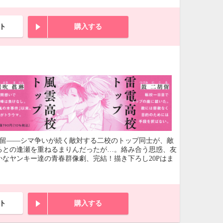
ト
購入する
胡留――シマ争いが続く敵対する二校のトップ同士が、敵
るとの逢瀬を重ねるまりんだったが…。絡み合う思惑、友
なヤンキー達の青春群像劇、完結！描き下ろし20Pはま
ト
購入する