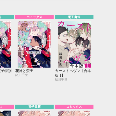
籍
コミックス
電子書籍
電子特別
花神と蛮王
カーストヘヴン【合本
緒川千世
版 1】
緒川千世
10月
WED
THU
FRI
SAT
1
2
3
ス
電子書籍
コミックス
7
8
9
10
14
15
16
17