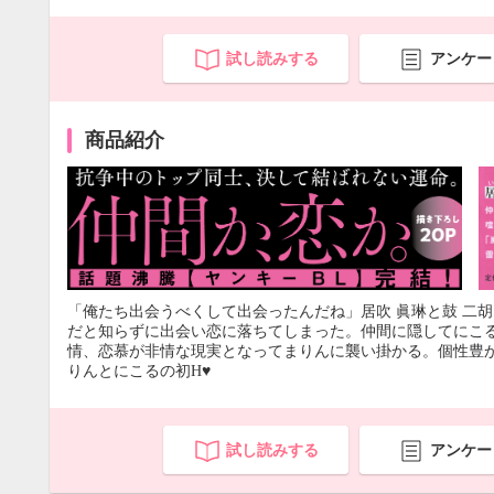
試し読みする
アンケー
商品紹介
「俺たち出会うべくして出会ったんだね」居吹 眞琳と鼓 二
だと知らずに出会い恋に落ちてしまった。仲間に隠してにこ
情、恋慕が非情な現実となってまりんに襲い掛かる。個性豊か
りんとにこるの初H♥
試し読みする
アンケー