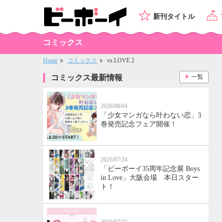
新刊タイトル
コミックス
Home
コミックス
vs.LOVE 2
コミックス最新情報
一覧
2026/08/04
「少女マンガなら叶わない恋」3
巻発売記念フェア開催！
2026/07/24
「ビーボーイ35周年記念展 Boys
in Love」大阪会場 本日スター
ト！