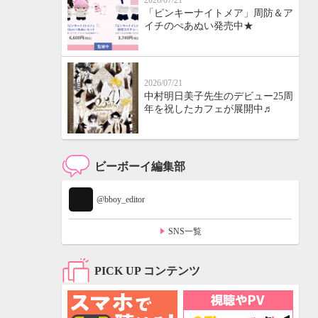
2026/07/21
「ピンキーナイトメア」周防＆ア
イチのぺあぬい発売中★
2026/07/21
中村明日美子先生のデビュー25周
年を祝したカフェが展開中♬
ビーボーイ編集部
@bboy_editor
SNS一覧
PICK UP コンテンツ