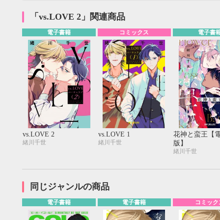
「vs.LOVE 2」関連商品
電子書籍
コミックス
電子書
vs.LOVE 2
vs.LOVE 1
花神と蛮王【
緒川千世
緒川千世
版】
緒川千世
9月
同じジャンルの商品
SUN
MON
TUE
WED
THU
FRI
SAT
SUN
MON
TUE
1
2
3
4
5
電子書籍
電子書籍
コミック
6
7
8
9
10
11
12
4
5
6
13
14
15
16
17
18
19
11
12
13