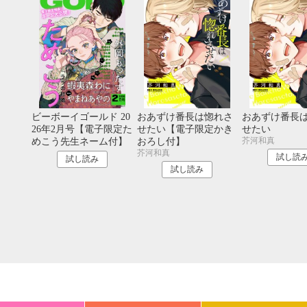
20
21
22
23
24
25
26
18
19
20
27
28
29
30
25
26
27
ビーボーイゴールド 20
おあずけ番長は惚れさ
おあずけ番長
26年2月号【電子限定た
せたい【電子限定かき
せたい
芥河和真
めこう先生ネーム付】
おろし付】
芥河和真
試し読
試し読み
試し読み