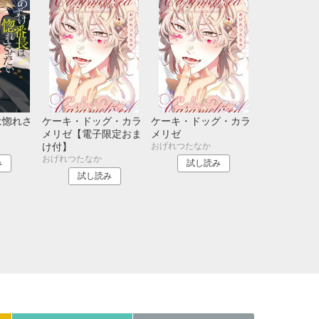
21
22
23
24
28
29
30
31
は惚れさ
ケーキ・ドッグ・カラ
ケーキ・ドッグ・カラ
メリゼ【電子限定おま
メリゼ
おげれつたなか
け付】
おげれつたなか
み
試し読み
試し読み