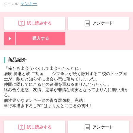
ヤンキー
ジャンル
試し読みする
アンケート
購入する
商品紹介
「俺たち出会うべくして出会ったんだね」
居吹 眞琳と鼓 二胡留――シマ争いが続く敵対する二校のトップ同
士が、敵だと知らずに出会い恋に落ちてしまった。
仲間に隠してにこるとの逢瀬を重ねるまりんだったが…。
絡み合う思惑、友情、恋慕が非情な現実となってまりんに襲い掛か
る。
個性豊かなヤンキー達の青春群像劇、完結！
単行本描き下ろし20Pはまりんとにこるの初H！
試し読みする
アンケート