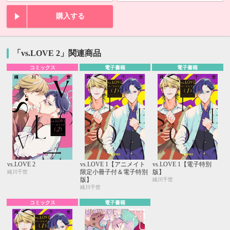
購入する
「vs.LOVE 2」関連商品
コミックス
電子書籍
電子書籍
vs.LOVE 2
vs.LOVE 1【アニメイト
vs.LOVE 1【電子特別
限定小冊子付＆電子特別
版】
緒川千世
版】
緒川千世
緒川千世
コミックス
電子書籍