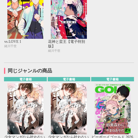
vs.LOVE 1
花神と蛮王【電子特別
版】
緒川千世
緒川千世
同じジャンルの商品
電子書籍
電子書籍
電子書籍
少女マンガなら叶わない
少女マンガなら叶わない
ビーボーイゴールド 2026