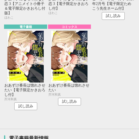
恋 3【アニメイト小冊子
恋 3【電子限定かきおろ
年2月号【電子限定ため
＆電子限定かきおろし付
し付】
こう先生ネーム付】
版】
ほわこ
試し読み
ほわこ
電子書籍
コミックス
おあずけ番長は惚れさせ
おあずけ番長は惚れさせ
たい【電子限定かきおろ
たい
し付】
芥河和真
芥河和真
試し読み
試し読み
電子書籍最新情報