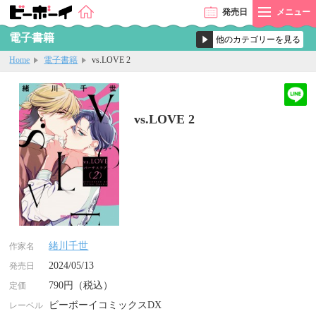
発売
日
メニュー
電子書籍
Home
電子書籍
vs.LOVE 2
vs.LOVE 2
緒川千世
作家名
2024/05/13
発売日
790円（税込）
定価
ビーボーイコミックスDX
レーベル