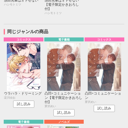
須田先輩はオトせない
須田先輩はオトせない
【電子限定かきおろし
ハシモトミツ
付】
ハシモトミツ
同じジャンルの商品
コミックス
電子書籍
コミックス
ウラハラ・ドリーミング
凸凹×コミュニケーショ
凸凹×コミュニケーショ
ン【電子限定かきおろし
ン
淀川ゆお
付】
芽沢めい
試し読み
芽沢めい
試し読み
試し読み
電子書籍
ノベルズ