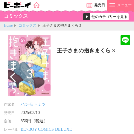
発売
日
メニュー
コミックス
Home
コミックス
王子さまの抱きまくら 3
王子さまの抱きまくら 3
ハシモトミツ
作家名
2025/03/10
発売日
856円（税込）
定価
BE×BOY COMICS DELUXE
レーベル