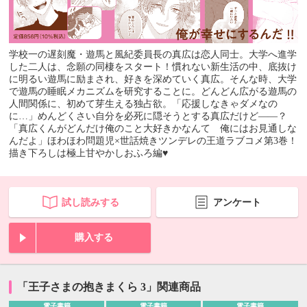
学校一の遅刻魔・遊馬と風紀委員長の真広は恋人同士。大学へ進学
した二人は、念願の同棲をスタート！慣れない新生活の中、底抜け
に明るい遊馬に励まされ、好きを深めていく真広。そんな時、大学
で遊馬の睡眠メカニズムを研究することに。どんどん広がる遊馬の
人間関係に、初めて芽生える独占欲。「応援しなきゃダメなの
に…」めんどくさい自分を必死に隠そうとする真広だけど――？
「真広くんがどんだけ俺のこと大好きかなんて 俺にはお見通しな
んだよ」ほわほわ問題児×世話焼きツンデレの王道ラブコメ第3巻！
描き下ろしは極上甘やかしおふろ編♥
試し読みする
アンケート
購入する
「王子さまの抱きまくら 3」関連商品
電子書籍
電子書籍
電子書籍