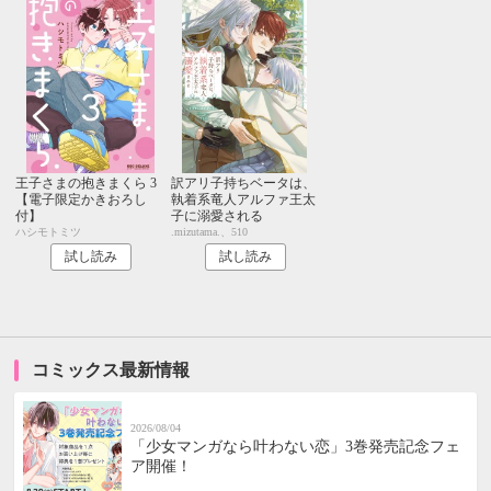
王子さまの抱きまくら 3
訳アリ子持ちベータは、
【電子限定かきおろし
執着系竜人アルファ王太
付】
子に溺愛される
ハシモトミツ
.mizutama.、510
試し読み
試し読み
コミックス最新情報
2026/08/04
「少女マンガなら叶わない恋」3巻発売記念フェ
ア開催！