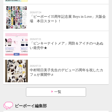
2026/07/24
「ビーボーイ35周年記念展 Boys in Love」大阪会
場 本日スタート！
2026/07/21
「ピンキーナイトメア」周防＆アイチのぺあぬ
い発売中★
2026/07/21
中村明日美子先生のデビュー25周年を祝したカ
フェが展開中♬
一覧
ビーボーイ編集部