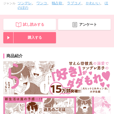
ツンデレ
、
ワンコ
、
独占欲
、
ラブコメ
、
かわいい
、
ほ
ジャンル
のぼの
試し読みする
アンケート
購入する
商品紹介