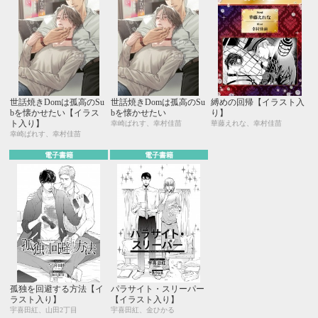
世話焼きDomは孤高のSu
世話焼きDomは孤高のSu
縛めの回帰【イラスト入
bを懐かせたい【イラス
bを懐かせたい
り】
ト入り】
幸崎ぱれす、幸村佳苗
華藤えれな、幸村佳苗
幸崎ぱれす、幸村佳苗
電子書籍
電子書籍
孤独を回避する方法【イ
パラサイト・スリーパー
ラスト入り】
【イラスト入り】
宇喜田紅、山田2丁目
宇喜田紅、金ひかる