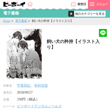
発売
日
メニュー
電子書籍
Home
電子書籍
飼い犬の矜持【イラスト入り】
飼い犬の矜持【イラスト入
り】
宇喜田紅
、
幸村佳苗
作家名
2018/09/27
発売日
330円（税込）
定価
ビーボーイデジタルノベルズ
レーベル