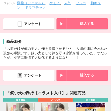
動物（アニマル）
、
ケモノ
、
人外
、
ワンコ
、
胸キュ
ジャンル
ン
、
ドラマチック
購入する
アンケート
商品紹介
「お前だけが俺の主人。俺を欲情させるひと」人間の律に拾われた
孤独の半獣アオ。飼い犬として律を守り忠誠を誓っていたアオだっ
たが、次第に欲情で人型化するようになり――！
購入する
アンケート
「飼い犬の矜持【イラスト入り】」関連商品
電子書籍
ノベルズ
電子書籍