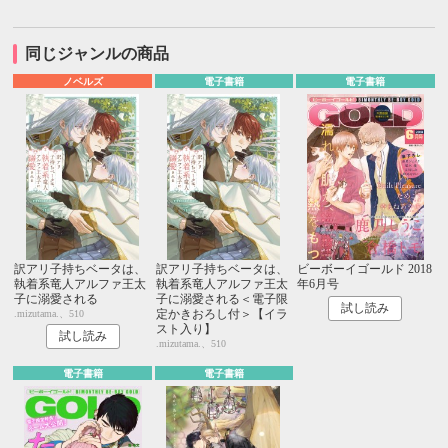
同じジャンルの商品
ノベルズ
電子書籍
電子書籍
訳アリ子持ちベータは、
訳アリ子持ちベータは、
ビーボーイゴールド 2018
執着系竜人アルファ王太
執着系竜人アルファ王太
年6月号
子に溺愛される
子に溺愛される＜電子限
試し読み
定かきおろし付＞【イラ
.mizutama.、510
スト入り】
試し読み
.mizutama.、510
電子書籍
電子書籍