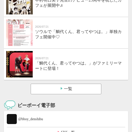
中村明日美子先生のデビュー25周年を祝したカ
フェが展開中♬
2026/07/21
ソウルで「鯛代くん、君ってやつは。」単独カ
フェ開催中♡
2026/07/21
「鯛代くん、君ってやつは。」がファミリーマ
ートに登場！
一覧
ビーボーイ電子部
@bboy_denshibu