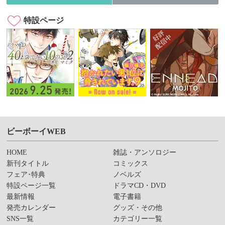
特設ページ
ビーボーイWEB
HOME
雑誌・アンソロジー
新刊タイトル
コミックス
フェア･特典
ノベルズ
特設ページ一覧
ドラマCD・DVD
最新情報
電子書籍
発売カレンダー
グッズ・その他
SNS一覧
カテゴリー一覧