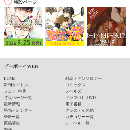
特設ページ
ビーボーイWEB
HOME
雑誌・アンソロジー
新刊タイトル
コミックス
フェア･特典
ノベルズ
特設ページ一覧
ドラマCD・DVD
最新情報
電子書籍
発売カレンダー
グッズ・その他
SNS一覧
カテゴリー一覧
原稿募集
レーベル一覧
動画