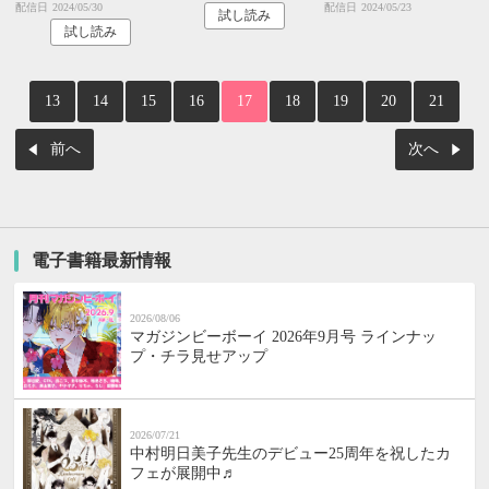
配信日
2024/05/30
配信日
2024/05/23
試し読み
試し読み
13
14
15
16
17
18
19
20
21
前へ
次へ
電子書籍最新情報
2026/08/06
マガジンビーボーイ 2026年9月号 ラインナッ
プ・チラ見せアップ
2026/07/21
中村明日美子先生のデビュー25周年を祝したカ
フェが展開中♬