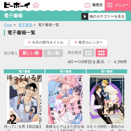
発売
日
メニュー
電子書籍
Home
電子書籍
電子書籍一覧
電子書籍一覧
今月の新刊タイトル
発売カレンダー
表示形式
新しい順
古い順
並び替え
481〜510件目を表示 / 4,390件
電子書籍
電子書籍
電子書籍
待っている男【単話版】
着飾るヒナはまだ恋を知
Ωオメガ特区～運命のオ
（2）
らない 2【単話版】（5）
ークション～（9）【Fata