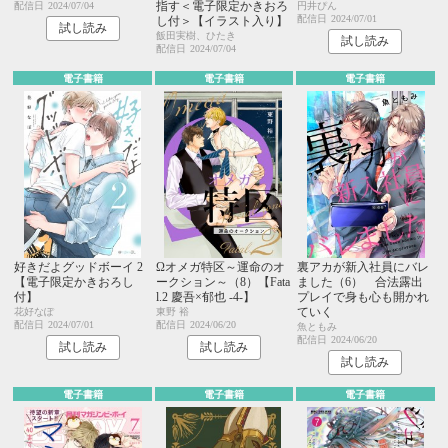
指す＜電子限定かきおろ
配信日
2024/07/04
円井ぴん
配信日
2024/07/01
し付＞【イラスト入り】
試し読み
飯田実樹、ひたき
試し読み
配信日
2024/07/04
電子書籍
電子書籍
電子書籍
好きだよグッドボーイ 2
Ωオメガ特区～運命のオ
裏アカが新入社員にバレ
【電子限定かきおろし
ークション～（8）【Fata
ました（6） 合法露出
付】
l.2 慶吾×郁也 -4-】
プレイで身も心も開かれ
ていく
花好なぽ
東野 裕
配信日
2024/07/01
配信日
2024/06/20
魚ともみ
配信日
2024/06/20
試し読み
試し読み
試し読み
電子書籍
電子書籍
電子書籍