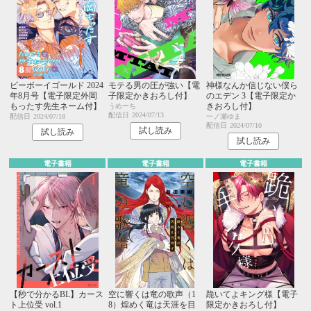
ビーボーイゴールド 2024
モテる男の圧が強い【電
神様なんか信じない僕ら
年8月号【電子限定外岡
子限定かきおろし付】
のエデン 3【電子限定か
もったす先生ネーム付】
きおろし付】
うめーち
配信日
2024/07/13
配信日
2024/07/18
一ノ瀬ゆま
配信日
2024/07/10
試し読み
試し読み
試し読み
電子書籍
電子書籍
電子書籍
【秒で分かるBL】カース
空に響くは竜の歌声（1
跪いてよキング様【電子
ト上位受 vol.1
8）煌めく竜は天涯を目
限定かきおろし付】