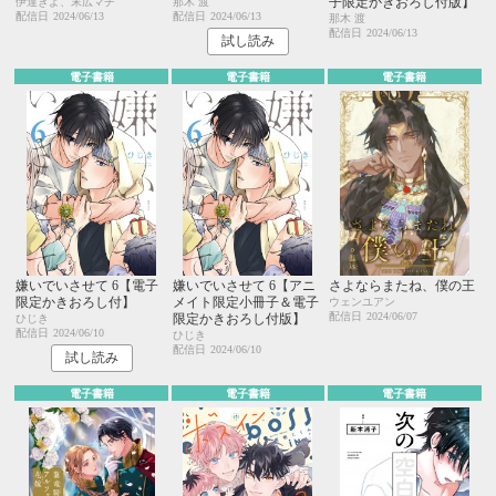
子限定かきおろし付版】
伊達きよ、末広マチ
那木 渡
配信日
2024/06/13
配信日
2024/06/13
那木 渡
配信日
2024/06/13
試し読み
電子書籍
電子書籍
電子書籍
嫌いでいさせて 6【電子
嫌いでいさせて 6【アニ
さよならまたね、僕の王
限定かきおろし付】
メイト限定小冊子＆電子
ウェンユアン
配信日
2024/06/07
限定かきおろし付版】
ひじき
配信日
2024/06/10
ひじき
配信日
2024/06/10
試し読み
電子書籍
電子書籍
電子書籍