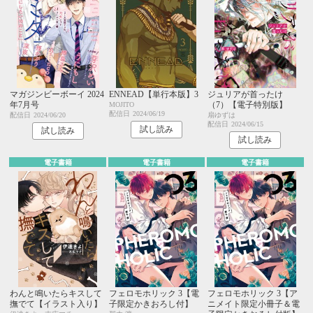
マガジンビーボーイ 2024
ENNEAD【単行本版】3
ジュリアが首ったけ
年7月号
（7）【電子特別版】
MOJITO
配信日
2024/06/19
配信日
2024/06/20
扇ゆずは
配信日
2024/06/15
試し読み
試し読み
試し読み
電子書籍
電子書籍
電子書籍
わんと鳴いたらキスして
フェロモホリック 3【電
フェロモホリック 3【ア
撫でて【イラスト入り】
子限定かきおろし付】
ニメイト限定小冊子＆電