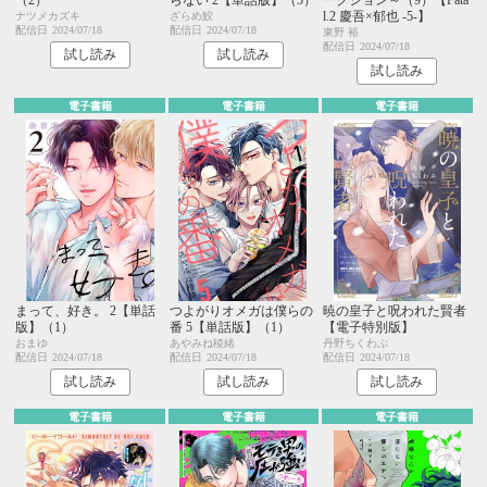
l.2 慶吾×郁也 -5-】
ナツメカズキ
ざらめ鮫
配信日
2024/07/18
配信日
2024/07/18
東野 裕
配信日
2024/07/18
試し読み
試し読み
試し読み
電子書籍
電子書籍
電子書籍
まって、好き。 2【単話
つよがりオメガは僕らの
暁の皇子と呪われた賢者
版】（1）
番 5【単話版】（1）
【電子特別版】
おまゆ
あやみね稜緒
丹野ちくわぶ
配信日
2024/07/18
配信日
2024/07/18
配信日
2024/07/18
試し読み
試し読み
試し読み
電子書籍
電子書籍
電子書籍