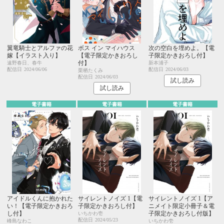
翼竜騎士とアルファの花
ボス イン マイハウス
次の空白を埋めよ。【電
嫁【イラスト入り】
【電子限定かきおろし
子限定かきおろし付】
付】
遠野春日、春牛
新本浦子
配信日
2024/06/06
配信日
2024/06/03
栗栖たくみ
配信日
2024/06/03
試し読み
試し読み
電子書籍
電子書籍
電子書籍
アイドルくんに抱かれた
サイレントノイズ 1【電
サイレントノイズ 1【ア
い！【電子限定かきおろ
子限定かきおろし付】
ニメイト限定小冊子＆電
し付】
子限定かきおろし付版】
いちかわ壱
配信日
2024/05/23
峰島なわこ
いちかわ壱