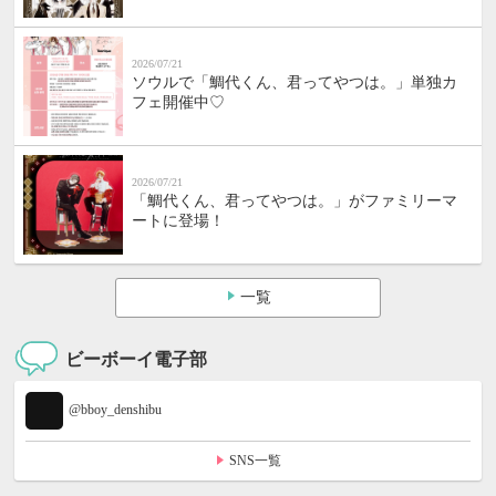
2026/07/21
ソウルで「鯛代くん、君ってやつは。」単独カ
フェ開催中♡
2026/07/21
「鯛代くん、君ってやつは。」がファミリーマ
ートに登場！
一覧
ビーボーイ電子部
@bboy_denshibu
SNS一覧