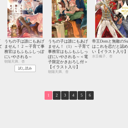
10月
SUN
MON
TUE
WED
THU
FRI
SAT
1
2
3
4
5
6
7
8
9
10
11
12
13
14
15
16
17
18
19
20
21
22
23
24
げ
うちの子は誰にもあげ
うちの子は誰にもあげ
帝王Domと無敵のSu
25
26
27
28
29
30
31
て
ません！ 2 ～子育て事
ません！（1）～子育て
はこれを恋だと認め
っ
務官はもふもふしっぽ
事務官はもふもふしっ
い【イラスト入り】
水壬楓子、杏
イ
にいやされる～
ぽにいやされる～＜電
朝陽天満、杏
子限定かきおろし付＞
【イラスト入り】
試し読み
朝陽天満、杏
1
2
3
4
5
6