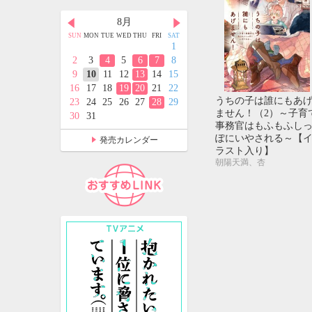
月
8月
9月
D
THU
FRI
SAT
SUN
MON
TUE
WED
THU
FRI
SAT
SUN
MON
TUE
WED
THU
FRI
SAT
2
3
4
1
1
2
3
4
5
9
10
11
2
3
4
5
6
7
8
6
7
8
9
10
11
12
5
16
17
18
9
10
11
12
13
14
15
13
14
15
16
17
18
19
2
23
24
25
16
17
18
19
20
21
22
20
21
22
23
24
25
26
うちの子は誰にもあ
9
30
31
23
24
25
26
27
28
29
27
28
29
30
ません！（2）～子育
30
31
事務官はもふもふし
ぽにいやされる～【
発売カレンダー
ラスト入り】
朝陽天満、杏