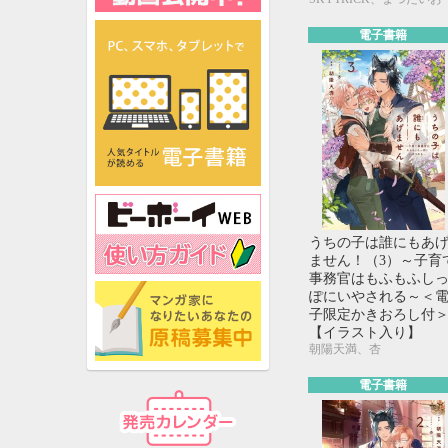
電子書籍
うちの子は誰にもあ
ません！（3）～子育
事務官はもふもふし
ぽにいやされる～＜
子限定かきおろし付
【イラスト入り】
朝陽天満、杏
電子書籍