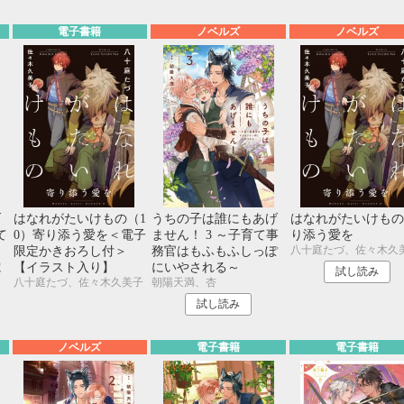
電子書籍
ノベルズ
ノベルズ
げ
はなれがたいけもの（1
うちの子は誰にもあげ
はなれがたいけもの
て
0）寄り添う愛を＜電子
ません！ 3 ～子育て事
り添う愛を
八十庭たづ、佐々木久
っ
限定かきおろし付＞
務官はもふもふしっぽ
電
【イラスト入り】
にいやされる～
試し読み
八十庭たづ、佐々木久美子
朝陽天満、杏
＞
試し読み
ノベルズ
電子書籍
電子書籍