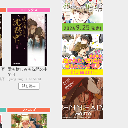
コミックス
 寄
愛も憎しみも沈黙の中
で 4
美子
QiangTang /The Shubl Website+kkworld+BailiJunxi+Chujiujiang
試し読み
ノベルズ