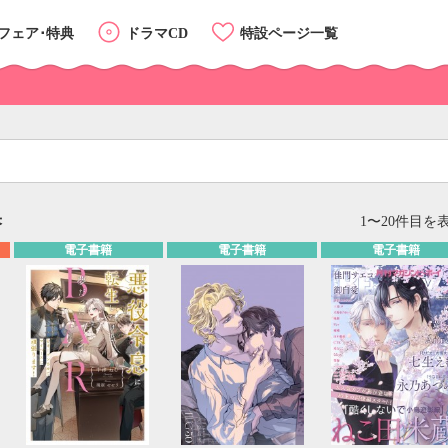
フェア･特典
ドラマCD
特設ページ一覧
果
リスト
カード
1〜20件目を表
電子書籍
電子書籍
電子書籍
カテゴリーTOP