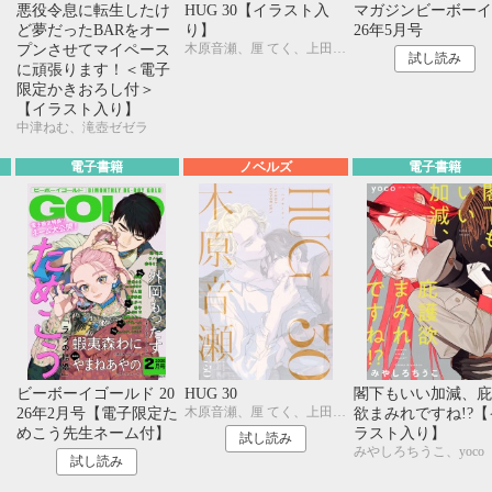
け
悪役令息に転生したけ
HUG 30【イラスト入
マガジンビーボーイ 
ー
ど夢だったBARをオー
り】
26年5月号
木原音瀬、厘 てく、上田アキ、外岡もったす
ス
プンさせてマイペース
試し読み
に頑張ります！＜電子
限定かきおろし付＞
【イラスト入り】
中津ねむ、滝壺ゼゼラ
電子書籍
ノベルズ
電子書籍
し
ビーボーイゴールド 20
HUG 30
閣下もいい加減、庇
木原音瀬、厘 てく、上田アキ、外岡もったす
り
26年2月号【電子限定た
欲まみれですね!?【
定
めこう先生ネーム付】
ラスト入り】
試し読み
みやしろちうこ、yoco
ラ
試し読み