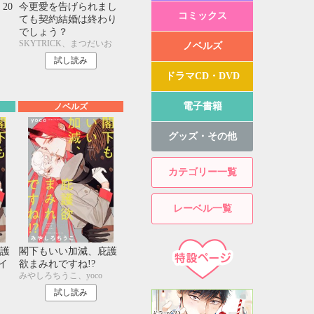
20
今更愛を告げられまし
コミックス
ても契約結婚は終わり
でしょう？
SKYTRICK、まつだいお
ノベルズ
試し読み
ドラマCD・DVD
電子書籍
ノベルズ
グッズ・その他
カテゴリー一覧
レーベル一覧
護
閣下もいい加減、庇護
イ
欲まみれですね!?
みやしろちうこ、yoco
試し読み