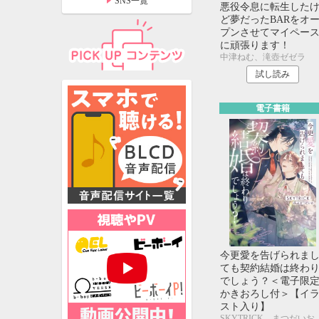
SNS一覧
悪役令息に転生した
ど夢だったBARをオ
プンさせてマイペー
に頑張ります！
中津ねむ、滝壺ゼゼラ
試し読み
電子書籍
特設ページ
今更愛を告げられま
ても契約結婚は終わ
でしょう？＜電子限
かきおろし付＞【イ
スト入り】
SKYTRICK、まつだいお