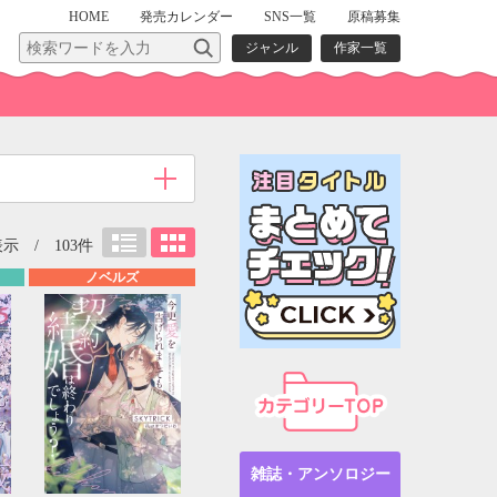
HOME
発売
カレンダー
SNS一覧
原稿募集
ジャンル
作家一覧
示 / 103件
ノベルズ
雑誌・アンソロジー