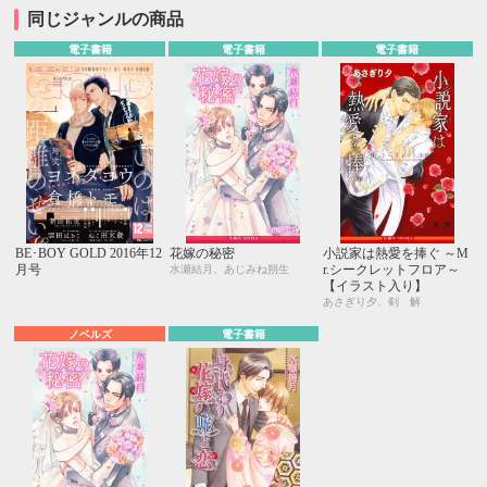
同じジャンルの商品
電子書籍
電子書籍
電子書籍
BE･BOY GOLD 2016年12
花嫁の秘密
小説家は熱愛を捧ぐ ～M
月号
r.シークレットフロア～
水瀬結月、あじみね朔生
【イラスト入り】
あさぎり夕、剣 解
ノベルズ
電子書籍