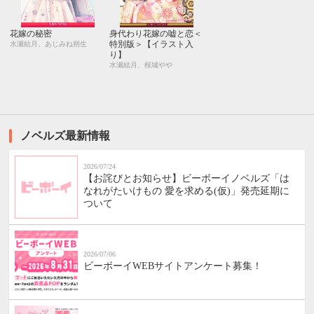
花嫁の秘密
身代わり花嫁の嘘と恋＜
特別版＞【イラスト入
水瀬結月、あじみね朔生
り】
水瀬結月、桜城やや
ノベルズ最新情報
2026/07/24
【お詫びとお知らせ】ビーボーイノベルズ「は
なれがたいけもの 愛を求める(仮)」発売延期に
ついて
2026/07/06
ビーボーイWEBサイトアンケート募集！