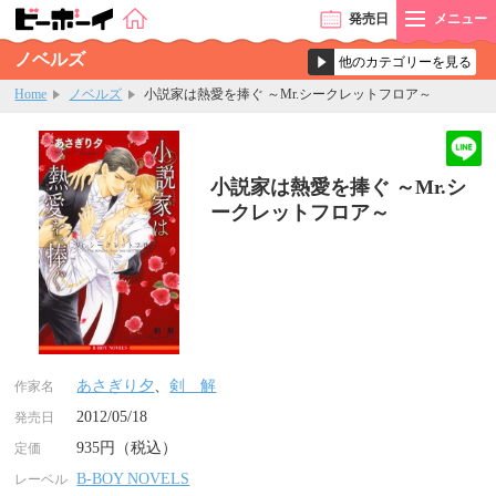
発売
日
メニュー
ノベルズ
Home
ノベルズ
小説家は熱愛を捧ぐ ～Mr.シークレットフロア～
小説家は熱愛を捧ぐ ～Mr.シ
ークレットフロア～
あさぎり夕
、
剣 解
作家名
2012/05/18
発売日
935円（税込）
定価
B-BOY NOVELS
レーベル