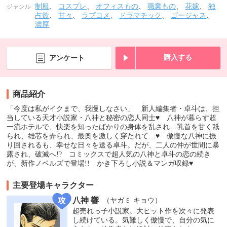
制服
、
コスプレ
、
オフィスもの
、
職業もの
、
花嫁
、
独
ジャンル
占欲
、
甘々
、
ラブコメ
、
ドラマチック
、
ゴージャス
、
濃厚
購入する
アンケート
商品紹介
「今度は私がイクまで、我慢しなさい」 新人編集者・卓斗は、担
当している天才小説家・八神と秘密の恋人同士♥ 八神が暮らす超
一流ホテルで、快楽を知ったばかりの身体を乱され…乳首を甘く舐
られ、雄芯を弄られ、最奥を激しく穿たれて…♥ 傲慢な八神に振
り回されるも、幸せな日々を送る卓斗。だが、二人の仲が世間に暴
露され、破滅へ!? コミックスで超人気の八神と卓斗の恋の続き
が、新作ノベルズで登場!! かき下ろし小説＆マンガ収録♥
主要登場キャラクター
八神 響
（ヤガミ キョウ）
超売れっ子小説家。大ヒット作を次々に発表
し続けている。気難しく傲慢で、自分の気に