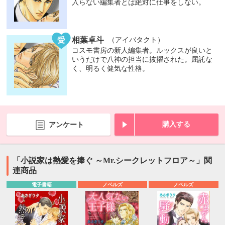
入らない編集者とは絶対に仕事をしない。
相葉卓斗
（アイバタクト）
コスモ書房の新人編集者。ルックスが良いと
いうだけで八神の担当に抜擢された。屈託な
く、明るく健気な性格。
購入する
アンケート
「小説家は熱愛を捧ぐ ～Mr.シークレットフロア～」関
連商品
電子書籍
ノベルズ
ノベルズ