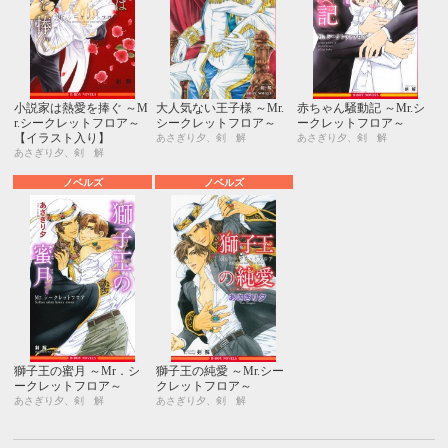
小説家は熱愛を捧ぐ ～M
大人気ない王子様 ～Mr.
赤ちゃん騒動記 ～Mr.シ
r.シークレットフロア～
シークレットフロア～
ークレットフロア～
【イラスト入り】
あさぎり夕、剣 解
あさぎり夕、剣 解
あさぎり夕、剣 解
ノベルズ
ノベルズ
獅子王の蜜月 ～Mr．シ
獅子王の純愛 ～Mr.シー
ークレットフロア～
クレットフロア～
あさぎり夕、剣 解
あさぎり夕、剣 解