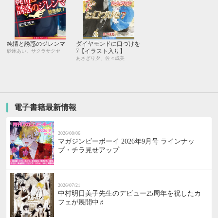
純情と誘惑のジレンマ
ダイヤモンドに口づけを
7【イラスト入り】
砂床あい、サクラサクヤ
あさぎり夕、佐々成美
電子書籍最新情報
2026/08/06
マガジンビーボーイ 2026年9月号 ラインナッ
プ・チラ見せアップ
2026/07/21
中村明日美子先生のデビュー25周年を祝したカ
フェが展開中♬