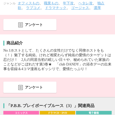
オフィスもの
、
職業もの
、
年下攻
、
ヘタレ攻
、
独占
ジャンル
欲
、
ラブコメ
、
ドラマチック
、
ゴージャス
、
濃厚
アンケート
商品紹介
No.1ホストとして、たくさんの女性だけでなく同僚ホストをも
（！）魅了する純佑。けれど相変わらず純佑の愛情のターゲットは
忍だけ！ 2人の同居当初の眩しい日々や、秘められていた家族の
ことなどがこぼれだす第3巻★ 「club DANDY」の浴衣デーの出来
事を収録＆4コマ漫画もギッシリで、愛情たっぷり！
アンケート
「P.B.B. プレイボーイブルース（3）」関連商品
コミックス
ドラマCD・DVD
電子書籍