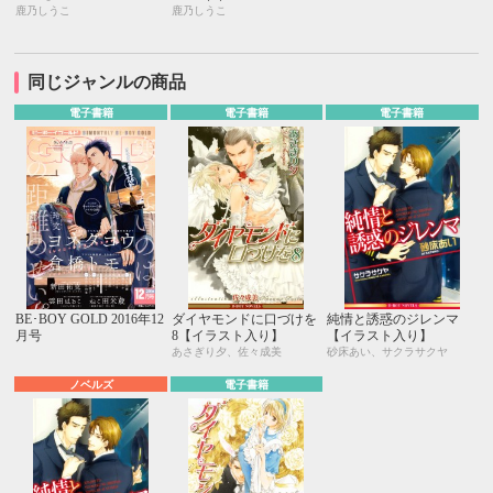
鹿乃しうこ
鹿乃しうこ
同じジャンルの商品
電子書籍
電子書籍
電子書籍
BE･BOY GOLD 2016年12
ダイヤモンドに口づけを
純情と誘惑のジレンマ
月号
8【イラスト入り】
【イラスト入り】
あさぎり夕、佐々成美
砂床あい、サクラサクヤ
ノベルズ
電子書籍