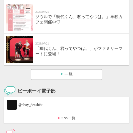
2026/07/21
ソウルで「鯛代くん、君ってやつは。」単独カ
フェ開催中♡
2026/07/21
「鯛代くん、君ってやつは。」がファミリーマ
ートに登場！
一覧
ビーボーイ電子部
@bboy_denshibu
SNS一覧