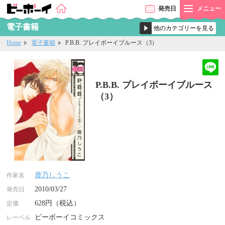
発売
日
メニュー
電子書籍
Home
電子書籍
P.B.B. プレイボーイブルース（3）
P.B.B. プレイボーイブルース
（3）
鹿乃しうこ
作家名
2010/03/27
発売日
628円（税込）
定価
ビーボーイコミックス
レーベル