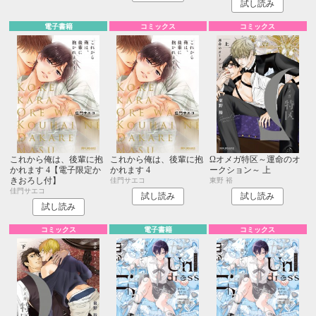
試し読み
電子書籍
コミックス
コミックス
これから俺は、後輩に抱
これから俺は、後輩に抱
Ωオメガ特区～運命のオ
かれます 4【電子限定か
かれます 4
ークション～ 上
きおろし付】
佳門サエコ
東野 裕
佳門サエコ
試し読み
試し読み
試し読み
コミックス
電子書籍
コミックス