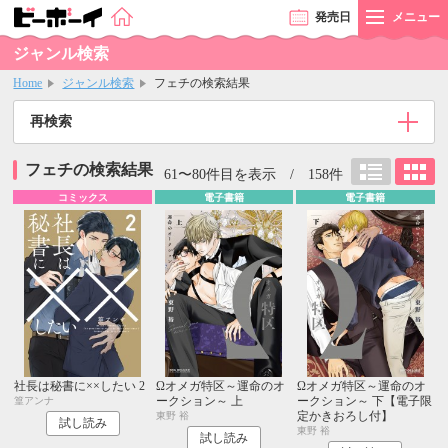
発売
日
メニュー
ジャンル検索
Home
ジャンル検索
フェチの検索結果
再検索
フェチの検索結果
61〜80件目を表示 / 158件
コミックス
電子書籍
電子書籍
社長は秘書に××したい 2
Ωオメガ特区～運命のオ
Ωオメガ特区～運命のオ
ークション～ 上
ークション～ 下【電子限
篁アンナ
定かきおろし付】
東野 裕
試し読み
東野 裕
試し読み