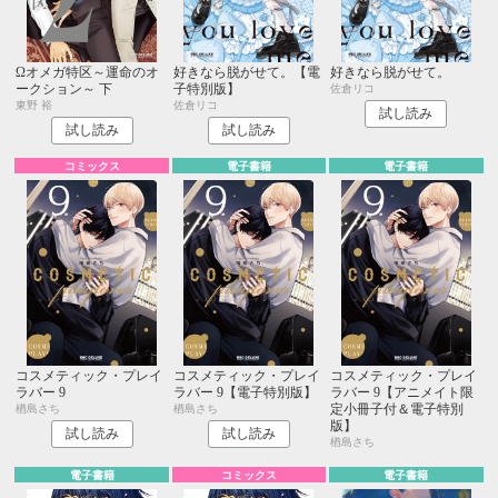
Ωオメガ特区～運命のオ
好きなら脱がせて。【電
好きなら脱がせて。
ークション～ 下
子特別版】
佐倉リコ
東野 裕
佐倉リコ
試し読み
試し読み
試し読み
コミックス
電子書籍
電子書籍
コスメティック・プレイ
コスメティック・プレイ
コスメティック・プレイ
ラバー 9
ラバー 9【電子特別版】
ラバー 9【アニメイト限
定小冊子付＆電子特別
楢島さち
楢島さち
版】
試し読み
試し読み
楢島さち
電子書籍
コミックス
電子書籍