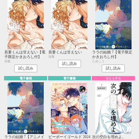
吾妻くんは甘えない【電
吾妻くんは甘えない
ララの結婚 7【電子限定
子限定かきおろし付】
かきおろし付】
深夜
深夜
ためこう
試し読み
試し読み
試し読み
電子書籍
電子書籍
コミックス
ララの結婚 7【アニメイ
ビーボーイゴールド 2024
次の空白を埋めよ。