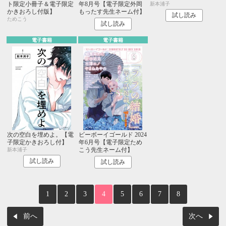
ト限定小冊子＆電子限定
年8月号【電子限定外岡
新本浦子
かきおろし付版】
もったす先生ネーム付】
試し読み
ためこう
試し読み
電子書籍
電子書籍
次の空白を埋めよ。【電
ビーボーイゴールド 2024
子限定かきおろし付】
年6月号【電子限定ため
こう先生ネーム付】
新本浦子
試し読み
試し読み
1
2
3
4
5
6
7
8
前へ
次へ